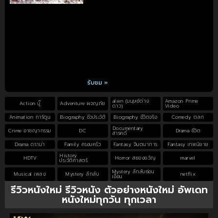
รับชม »
alien (มนุษย์ต่าง
Amazon Prime
Action บู๊
Adventure ผจญภัย
ดาว)
Video
Animation การ์ตูน
Biography ชีวประวัติ
Biography ชีวิตจริง
Comedy ตลก
Documentary
Crime อาชญากรรม
DC
Drama ชีวิต
สารคดี
Drama ดราม่า
Family ครอบครัว
Fantasy จินตนาการ
Fantasy เทพนิยาย
History
HDTV
Horror สยองขวัญ
marvel
ประวัติศาสตร์
Mystery ลึกลับซ่อน
Musical เพลง
Mystery ลึกลับ
netflix
เงื่อน
รีวิวหนังใหม่ รีวิวหนัง ตัวอย่างหนังใหม่ อัพเดท
หนังใหม่ทุกวัน ทุกเวลา