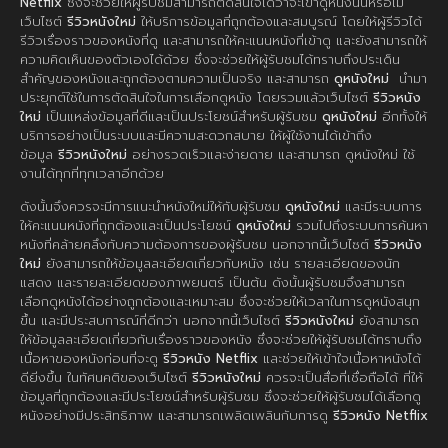
Netflix
ซึ่งจะช่วยให้ผู้รับชมสามารถตัดสินใจได้ว่าจะเข้าดูหนังนั้นหรือไม่
เว็บไซต์
รีวิวหนังใหม่
ให้บริการข้อมูลที่ถูกต้องและสมบูรณ์ โดยให้ผู้รีวิวได้
รีวิวเรื่องราวของหนังที่ดู และสามารถให้คะแนนหนังที่เข้าดู และยังสามารถให้
ความคิดเห็นของตัวเองได้ด้วย ซึ่งจะช่วยให้ผู้รับชมได้ทราบถึงประเด็น
สำคัญของหนังและถูกต้องตามความเป็นจริง และสามารถ
ดูหนังใหม่
นำมา
ประยุกต์ใช้ในการตัดสินใจในการเลือกดูหนัง โดยรวมแล้วเว็บไซต์
รีวิวหนัง
ใหม่
เป็นแหล่งข้อมูลที่ดีและเป็นประโยชน์สำหรับผู้รับชม
ดูหนังใหม่
อีกทั้งให้
บริการอย่างเป็นระบบและมีความสะดวกสบาย ให้ผู้ใช้งานได้เข้าถึง
ข้อมูล
รีวิวหนังใหม่
อย่างรวดเร็วและง่ายดาย และสามารถ ดูหนังใหม่ ใช้
งานได้ทุกที่ทุกเวลาอีกด้วย
ดังนั้นจึงควรจะมีการแนะนำหนังใหม่ให้กับผู้รับชม
ดูหนังใหม่
และมีระบบการ
ให้คะแนนหนังที่ถูกต้องและเป็นประโยชน์
ดูหนังใหม่
รวมไปถึงระบบการค้นหา
หนังที่คล้ายคลึงกับความต้องการของผู้รับชม นอกจากนี้เว็บไซต์
รีวิวหนัง
ใหม่
ยังสามารถให้ข้อมูลละเอียดเกี่ยวกับหนัง เช่น รายละเอียดของนัก
แสดง และรายละเอียดของภาพยนตร์ เป็นต้น ดังนั้นผู้รับชมจึงสามารถ
เลือกดูหนังได้อย่างถูกต้องและเหมาะสม ซึ่งจะช่วยให้เวลาในการดูหนังสนุก
ขึ้น และมีประสบการณ์ที่ดีกว่า นอกจากนี้เว็บไซต์
รีวิวหนังใหม่
ยังสามารถ
ให้ข้อมูลละเอียดเกี่ยวกับเรื่องราวของหนัง ซึ่งจะช่วยให้ผู้รับชมได้ทราบถึง
เนื้อหาของหนังก่อนที่จะดู
รีวิวหนัง Netflix
และช่วยให้เข้าใจเนื้อหาหนังได้
ดียิ่งขึ้น ในทัศนคติของเว็บไซต์
รีวิวหนังใหม่
ควรจะเป็นสื่อที่เชื่อถือได้ ที่ให้
ข้อมูลที่ถูกต้องและมีประโยชน์สำหรับผู้รับชม ซึ่งจะช่วยให้ผู้รับชมได้เลือกดู
หนังอย่างมีประสิทธิภาพ และสามารถเพลิดเพลินกับการดู
รีวิวหนัง Netflix