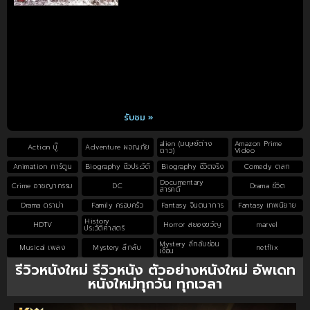
รับชม »
alien (มนุษย์ต่าง
Amazon Prime
Action บู๊
Adventure ผจญภัย
ดาว)
Video
Animation การ์ตูน
Biography ชีวประวัติ
Biography ชีวิตจริง
Comedy ตลก
Documentary
Crime อาชญากรรม
DC
Drama ชีวิต
สารคดี
Drama ดราม่า
Family ครอบครัว
Fantasy จินตนาการ
Fantasy เทพนิยาย
History
HDTV
Horror สยองขวัญ
marvel
ประวัติศาสตร์
Mystery ลึกลับซ่อน
Musical เพลง
Mystery ลึกลับ
netflix
เงื่อน
รีวิวหนังใหม่ รีวิวหนัง ตัวอย่างหนังใหม่ อัพเดท
หนังใหม่ทุกวัน ทุกเวลา