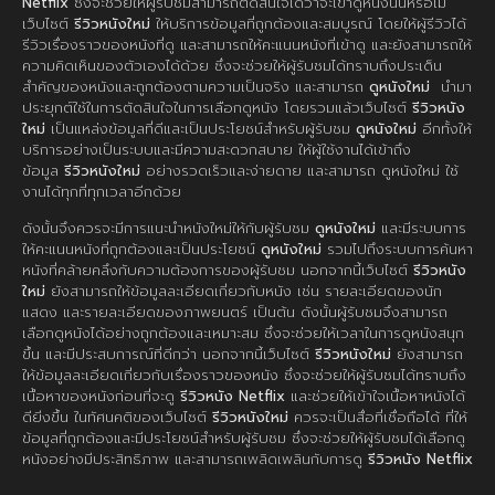
Netflix
ซึ่งจะช่วยให้ผู้รับชมสามารถตัดสินใจได้ว่าจะเข้าดูหนังนั้นหรือไม่
เว็บไซต์
รีวิวหนังใหม่
ให้บริการข้อมูลที่ถูกต้องและสมบูรณ์ โดยให้ผู้รีวิวได้
รีวิวเรื่องราวของหนังที่ดู และสามารถให้คะแนนหนังที่เข้าดู และยังสามารถให้
ความคิดเห็นของตัวเองได้ด้วย ซึ่งจะช่วยให้ผู้รับชมได้ทราบถึงประเด็น
สำคัญของหนังและถูกต้องตามความเป็นจริง และสามารถ
ดูหนังใหม่
นำมา
ประยุกต์ใช้ในการตัดสินใจในการเลือกดูหนัง โดยรวมแล้วเว็บไซต์
รีวิวหนัง
ใหม่
เป็นแหล่งข้อมูลที่ดีและเป็นประโยชน์สำหรับผู้รับชม
ดูหนังใหม่
อีกทั้งให้
บริการอย่างเป็นระบบและมีความสะดวกสบาย ให้ผู้ใช้งานได้เข้าถึง
ข้อมูล
รีวิวหนังใหม่
อย่างรวดเร็วและง่ายดาย และสามารถ ดูหนังใหม่ ใช้
งานได้ทุกที่ทุกเวลาอีกด้วย
ดังนั้นจึงควรจะมีการแนะนำหนังใหม่ให้กับผู้รับชม
ดูหนังใหม่
และมีระบบการ
ให้คะแนนหนังที่ถูกต้องและเป็นประโยชน์
ดูหนังใหม่
รวมไปถึงระบบการค้นหา
หนังที่คล้ายคลึงกับความต้องการของผู้รับชม นอกจากนี้เว็บไซต์
รีวิวหนัง
ใหม่
ยังสามารถให้ข้อมูลละเอียดเกี่ยวกับหนัง เช่น รายละเอียดของนัก
แสดง และรายละเอียดของภาพยนตร์ เป็นต้น ดังนั้นผู้รับชมจึงสามารถ
เลือกดูหนังได้อย่างถูกต้องและเหมาะสม ซึ่งจะช่วยให้เวลาในการดูหนังสนุก
ขึ้น และมีประสบการณ์ที่ดีกว่า นอกจากนี้เว็บไซต์
รีวิวหนังใหม่
ยังสามารถ
ให้ข้อมูลละเอียดเกี่ยวกับเรื่องราวของหนัง ซึ่งจะช่วยให้ผู้รับชมได้ทราบถึง
เนื้อหาของหนังก่อนที่จะดู
รีวิวหนัง Netflix
และช่วยให้เข้าใจเนื้อหาหนังได้
ดียิ่งขึ้น ในทัศนคติของเว็บไซต์
รีวิวหนังใหม่
ควรจะเป็นสื่อที่เชื่อถือได้ ที่ให้
ข้อมูลที่ถูกต้องและมีประโยชน์สำหรับผู้รับชม ซึ่งจะช่วยให้ผู้รับชมได้เลือกดู
หนังอย่างมีประสิทธิภาพ และสามารถเพลิดเพลินกับการดู
รีวิวหนัง Netflix