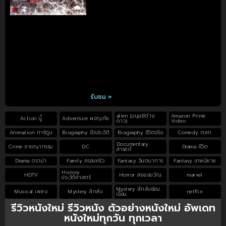
รับชม »
alien (มนุษย์ต่าง
Amazon Prime
Action บู๊
Adventure ผจญภัย
ดาว)
Video
Animation การ์ตูน
Biography ชีวประวัติ
Biography ชีวิตจริง
Comedy ตลก
Documentary
Crime อาชญากรรม
DC
Drama ชีวิต
สารคดี
Drama ดราม่า
Family ครอบครัว
Fantasy จินตนาการ
Fantasy เทพนิยาย
History
HDTV
Horror สยองขวัญ
marvel
ประวัติศาสตร์
Mystery ลึกลับซ่อน
Musical เพลง
Mystery ลึกลับ
netflix
เงื่อน
รีวิวหนังใหม่ รีวิวหนัง ตัวอย่างหนังใหม่ อัพเดท
หนังใหม่ทุกวัน ทุกเวลา