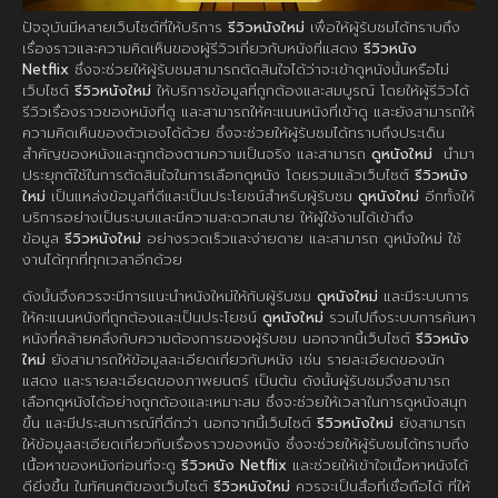
ปัจจุบันมีหลายเว็บไซต์ที่ให้บริการ
รีวิวหนังใหม่
เพื่อให้ผู้รับชมได้ทราบถึง
เรื่องราวและความคิดเห็นของผู้รีวิวเกี่ยวกับหนังที่แสดง
รีวิวหนัง
Netflix
ซึ่งจะช่วยให้ผู้รับชมสามารถตัดสินใจได้ว่าจะเข้าดูหนังนั้นหรือไม่
เว็บไซต์
รีวิวหนังใหม่
ให้บริการข้อมูลที่ถูกต้องและสมบูรณ์ โดยให้ผู้รีวิวได้
รีวิวเรื่องราวของหนังที่ดู และสามารถให้คะแนนหนังที่เข้าดู และยังสามารถให้
ความคิดเห็นของตัวเองได้ด้วย ซึ่งจะช่วยให้ผู้รับชมได้ทราบถึงประเด็น
สำคัญของหนังและถูกต้องตามความเป็นจริง และสามารถ
ดูหนังใหม่
นำมา
ประยุกต์ใช้ในการตัดสินใจในการเลือกดูหนัง โดยรวมแล้วเว็บไซต์
รีวิวหนัง
ใหม่
เป็นแหล่งข้อมูลที่ดีและเป็นประโยชน์สำหรับผู้รับชม
ดูหนังใหม่
อีกทั้งให้
บริการอย่างเป็นระบบและมีความสะดวกสบาย ให้ผู้ใช้งานได้เข้าถึง
ข้อมูล
รีวิวหนังใหม่
อย่างรวดเร็วและง่ายดาย และสามารถ ดูหนังใหม่ ใช้
งานได้ทุกที่ทุกเวลาอีกด้วย
ดังนั้นจึงควรจะมีการแนะนำหนังใหม่ให้กับผู้รับชม
ดูหนังใหม่
และมีระบบการ
ให้คะแนนหนังที่ถูกต้องและเป็นประโยชน์
ดูหนังใหม่
รวมไปถึงระบบการค้นหา
หนังที่คล้ายคลึงกับความต้องการของผู้รับชม นอกจากนี้เว็บไซต์
รีวิวหนัง
ใหม่
ยังสามารถให้ข้อมูลละเอียดเกี่ยวกับหนัง เช่น รายละเอียดของนัก
แสดง และรายละเอียดของภาพยนตร์ เป็นต้น ดังนั้นผู้รับชมจึงสามารถ
เลือกดูหนังได้อย่างถูกต้องและเหมาะสม ซึ่งจะช่วยให้เวลาในการดูหนังสนุก
ขึ้น และมีประสบการณ์ที่ดีกว่า นอกจากนี้เว็บไซต์
รีวิวหนังใหม่
ยังสามารถ
ให้ข้อมูลละเอียดเกี่ยวกับเรื่องราวของหนัง ซึ่งจะช่วยให้ผู้รับชมได้ทราบถึง
เนื้อหาของหนังก่อนที่จะดู
รีวิวหนัง Netflix
และช่วยให้เข้าใจเนื้อหาหนังได้
ดียิ่งขึ้น ในทัศนคติของเว็บไซต์
รีวิวหนังใหม่
ควรจะเป็นสื่อที่เชื่อถือได้ ที่ให้