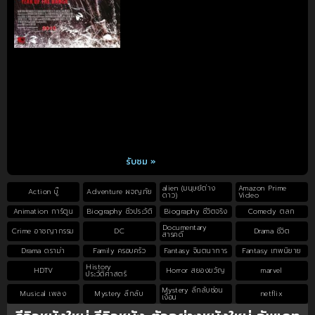
รับชม »
alien (มนุษย์ต่าง
Amazon Prime
Action บู๊
Adventure ผจญภัย
ดาว)
Video
Animation การ์ตูน
Biography ชีวประวัติ
Biography ชีวิตจริง
Comedy ตลก
Documentary
Crime อาชญากรรม
DC
Drama ชีวิต
สารคดี
Drama ดราม่า
Family ครอบครัว
Fantasy จินตนาการ
Fantasy เทพนิยาย
History
HDTV
Horror สยองขวัญ
marvel
ประวัติศาสตร์
Mystery ลึกลับซ่อน
Musical เพลง
Mystery ลึกลับ
netflix
เงื่อน