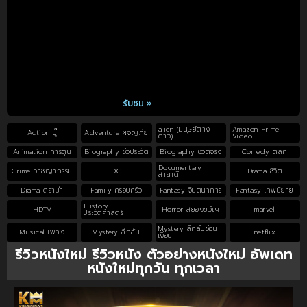
รับชม »
alien (มนุษย์ต่าง
Amazon Prime
Action บู๊
Adventure ผจญภัย
ดาว)
Video
Animation การ์ตูน
Biography ชีวประวัติ
Biography ชีวิตจริง
Comedy ตลก
Documentary
Crime อาชญากรรม
DC
Drama ชีวิต
สารคดี
Drama ดราม่า
Family ครอบครัว
Fantasy จินตนาการ
Fantasy เทพนิยาย
History
HDTV
Horror สยองขวัญ
marvel
ประวัติศาสตร์
Mystery ลึกลับซ่อน
Musical เพลง
Mystery ลึกลับ
netflix
เงื่อน
รีวิวหนังใหม่ รีวิวหนัง ตัวอย่างหนังใหม่ อัพเดท
หนังใหม่ทุกวัน ทุกเวลา