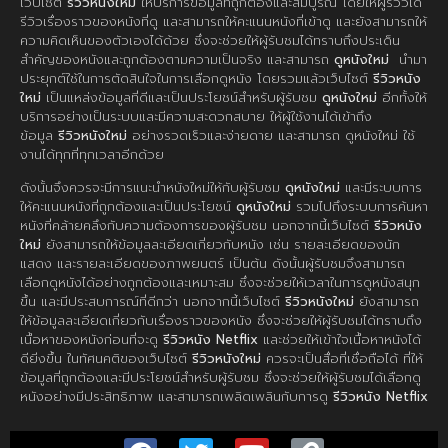
เว็บไซต์
รีวิวหนังใหม่
ให้บริการข้อมูลที่ถูกต้องและสมบูรณ์ โดยให้ผู้รีวิวได้
รีวิวเรื่องราวของหนังที่ดู และสามารถให้คะแนนหนังที่เข้าดู และยังสามารถให้
ความคิดเห็นของตัวเองได้ด้วย ซึ่งจะช่วยให้ผู้รับชมได้ทราบถึงประเด็น
สำคัญของหนังและถูกต้องตามความเป็นจริง และสามารถ
ดูหนังใหม่
นำมา
ประยุกต์ใช้ในการตัดสินใจในการเลือกดูหนัง โดยรวมแล้วเว็บไซต์
รีวิวหนัง
ใหม่
เป็นแหล่งข้อมูลที่ดีและเป็นประโยชน์สำหรับผู้รับชม
ดูหนังใหม่
อีกทั้งให้
บริการอย่างเป็นระบบและมีความสะดวกสบาย ให้ผู้ใช้งานได้เข้าถึง
ข้อมูล
รีวิวหนังใหม่
อย่างรวดเร็วและง่ายดาย และสามารถ ดูหนังใหม่ ใช้
งานได้ทุกที่ทุกเวลาอีกด้วย
ดังนั้นจึงควรจะมีการแนะนำหนังใหม่ให้กับผู้รับชม
ดูหนังใหม่
และมีระบบการ
ให้คะแนนหนังที่ถูกต้องและเป็นประโยชน์
ดูหนังใหม่
รวมไปถึงระบบการค้นหา
หนังที่คล้ายคลึงกับความต้องการของผู้รับชม นอกจากนี้เว็บไซต์
รีวิวหนัง
ใหม่
ยังสามารถให้ข้อมูลละเอียดเกี่ยวกับหนัง เช่น รายละเอียดของนัก
แสดง และรายละเอียดของภาพยนตร์ เป็นต้น ดังนั้นผู้รับชมจึงสามารถ
เลือกดูหนังได้อย่างถูกต้องและเหมาะสม ซึ่งจะช่วยให้เวลาในการดูหนังสนุก
ขึ้น และมีประสบการณ์ที่ดีกว่า นอกจากนี้เว็บไซต์
รีวิวหนังใหม่
ยังสามารถ
ให้ข้อมูลละเอียดเกี่ยวกับเรื่องราวของหนัง ซึ่งจะช่วยให้ผู้รับชมได้ทราบถึง
เนื้อหาของหนังก่อนที่จะดู
รีวิวหนัง Netflix
และช่วยให้เข้าใจเนื้อหาหนังได้
ดียิ่งขึ้น ในทัศนคติของเว็บไซต์
รีวิวหนังใหม่
ควรจะเป็นสื่อที่เชื่อถือได้ ที่ให้
ข้อมูลที่ถูกต้องและมีประโยชน์สำหรับผู้รับชม ซึ่งจะช่วยให้ผู้รับชมได้เลือกดู
หนังอย่างมีประสิทธิภาพ และสามารถเพลิดเพลินกับการดู
รีวิวหนัง Netflix