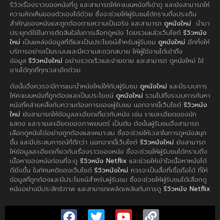
รีวิวเรื่องราวของหนังที่ดู และสามารถให้คะแนนหนังที่เข้าดู และยังสามารถให้
ความคิดเห็นของตัวเองได้ด้วย ซึ่งจะช่วยให้ผู้รับชมได้ทราบถึงประเด็น
สำคัญของหนังและถูกต้องตามความเป็นจริง และสามารถ
ดูหนังใหม่
นำมา
ประยุกต์ใช้ในการตัดสินใจในการเลือกดูหนัง โดยรวมแล้วเว็บไซต์
รีวิวหนัง
ใหม่
เป็นแหล่งข้อมูลที่ดีและเป็นประโยชน์สำหรับผู้รับชม
ดูหนังใหม่
อีกทั้งให้
บริการอย่างเป็นระบบและมีความสะดวกสบาย ให้ผู้ใช้งานได้เข้าถึง
ข้อมูล
รีวิวหนังใหม่
อย่างรวดเร็วและง่ายดาย และสามารถ ดูหนังใหม่ ใช้
งานได้ทุกที่ทุกเวลาอีกด้วย
ดังนั้นจึงควรจะมีการแนะนำหนังใหม่ให้กับผู้รับชม
ดูหนังใหม่
และมีระบบการ
ให้คะแนนหนังที่ถูกต้องและเป็นประโยชน์
ดูหนังใหม่
รวมไปถึงระบบการค้นหา
หนังที่คล้ายคลึงกับความต้องการของผู้รับชม นอกจากนี้เว็บไซต์
รีวิวหนัง
ใหม่
ยังสามารถให้ข้อมูลละเอียดเกี่ยวกับหนัง เช่น รายละเอียดของนัก
แสดง และรายละเอียดของภาพยนตร์ เป็นต้น ดังนั้นผู้รับชมจึงสามารถ
เลือกดูหนังได้อย่างถูกต้องและเหมาะสม ซึ่งจะช่วยให้เวลาในการดูหนังสนุก
ขึ้น และมีประสบการณ์ที่ดีกว่า นอกจากนี้เว็บไซต์
รีวิวหนังใหม่
ยังสามารถ
ให้ข้อมูลละเอียดเกี่ยวกับเรื่องราวของหนัง ซึ่งจะช่วยให้ผู้รับชมได้ทราบถึง
เนื้อหาของหนังก่อนที่จะดู
รีวิวหนัง Netflix
และช่วยให้เข้าใจเนื้อหาหนังได้
ดียิ่งขึ้น ในทัศนคติของเว็บไซต์
รีวิวหนังใหม่
ควรจะเป็นสื่อที่เชื่อถือได้ ที่ให้
ข้อมูลที่ถูกต้องและมีประโยชน์สำหรับผู้รับชม ซึ่งจะช่วยให้ผู้รับชมได้เลือกดู
หนังอย่างมีประสิทธิภาพ และสามารถเพลิดเพลินกับการดู
รีวิวหนัง Netflix