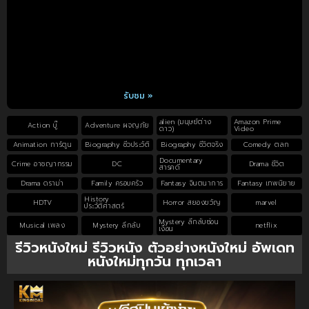
รับชม »
alien (มนุษย์ต่าง
Amazon Prime
Action บู๊
Adventure ผจญภัย
ดาว)
Video
Animation การ์ตูน
Biography ชีวประวัติ
Biography ชีวิตจริง
Comedy ตลก
Documentary
Crime อาชญากรรม
DC
Drama ชีวิต
สารคดี
Drama ดราม่า
Family ครอบครัว
Fantasy จินตนาการ
Fantasy เทพนิยาย
History
HDTV
Horror สยองขวัญ
marvel
ประวัติศาสตร์
Mystery ลึกลับซ่อน
Musical เพลง
Mystery ลึกลับ
netflix
เงื่อน
รีวิวหนังใหม่ รีวิวหนัง ตัวอย่างหนังใหม่ อัพเดท
หนังใหม่ทุกวัน ทุกเวลา