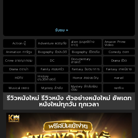
รับชม »
alien (มนุษย์ต่าง
Amazon Prime
Action บู๊
Adventure ผจญภัย
ดาว)
Video
Animation การ์ตูน
Biography ชีวประวัติ
Biography ชีวิตจริง
Comedy ตลก
Documentary
Crime อาชญากรรม
DC
Drama ชีวิต
สารคดี
Drama ดราม่า
Family ครอบครัว
Fantasy จินตนาการ
Fantasy เทพนิยาย
History
HDTV
Horror สยองขวัญ
marvel
ประวัติศาสตร์
Mystery ลึกลับซ่อน
Musical เพลง
Mystery ลึกลับ
netflix
เงื่อน
รีวิวหนังใหม่ รีวิวหนัง ตัวอย่างหนังใหม่ อัพเดท
หนังใหม่ทุกวัน ทุกเวลา