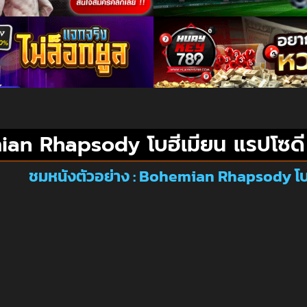
an Rhapsody โบฮีเมียน แรปโซดี
ชมหนังตัวอย่าง : Bohemian Rhapsody โบฮ