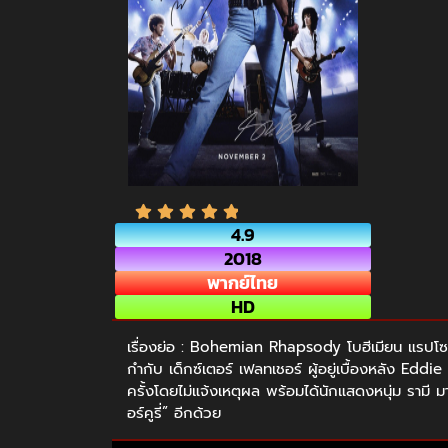
4.9
2018
พากย์ไทย
HD
เรื่องย่อ : Bohemian Rhapsody โบฮีเมียน แรปโซดี (2
กำกับ เด็กซ์เตอร์ เฟลทเชอร์ ผู้อยู่เบื้องหลัง Ed
ครั้งโดยไม่แจ้งเหตุผล พร้อมได้นักแสดงหนุ่ม รามี มา
อร์คูรี่” อีกด้วย