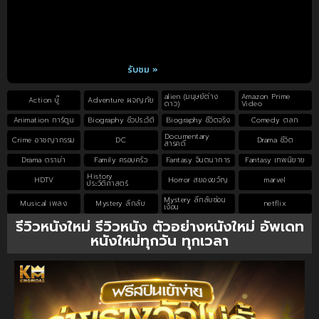
รับชม »
alien (มนุษย์ต่าง
Amazon Prime
Action บู๊
Adventure ผจญภัย
ดาว)
Video
Animation การ์ตูน
Biography ชีวประวัติ
Biography ชีวิตจริง
Comedy ตลก
Documentary
Crime อาชญากรรม
DC
Drama ชีวิต
สารคดี
Drama ดราม่า
Family ครอบครัว
Fantasy จินตนาการ
Fantasy เทพนิยาย
History
HDTV
Horror สยองขวัญ
marvel
ประวัติศาสตร์
Mystery ลึกลับซ่อน
Musical เพลง
Mystery ลึกลับ
netflix
เงื่อน
รีวิวหนังใหม่ รีวิวหนัง ตัวอย่างหนังใหม่ อัพเดท
หนังใหม่ทุกวัน ทุกเวลา