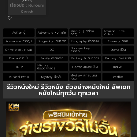
เรื่องย่อ : Rurouni
Kensh
alien (มนุษย์ต่าง
Amazon Prime
Action บู๊
Adventure ผจญภัย
ดาว)
Video
Animation การ์ตูน
Biography ชีวประวัติ
Biography ชีวิตจริง
Comedy ตลก
Documentary
Crime อาชญากรรม
DC
Drama ชีวิต
สารคดี
Drama ดราม่า
Family ครอบครัว
Fantasy จินตนาการ
Fantasy เทพนิยาย
History
HDTV
Horror สยองขวัญ
marvel
ประวัติศาสตร์
Mystery ลึกลับซ่อน
Musical เพลง
Mystery ลึกลับ
netflix
เงื่อน
รีวิวหนังใหม่ รีวิวหนัง ตัวอย่างหนังใหม่ อัพเดท
หนังใหม่ทุกวัน ทุกเวลา