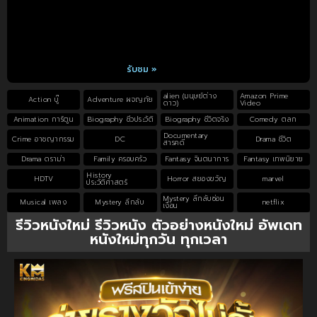
รับชม »
alien (มนุษย์ต่าง
Amazon Prime
Action บู๊
Adventure ผจญภัย
ดาว)
Video
Animation การ์ตูน
Biography ชีวประวัติ
Biography ชีวิตจริง
Comedy ตลก
Documentary
Crime อาชญากรรม
DC
Drama ชีวิต
สารคดี
Drama ดราม่า
Family ครอบครัว
Fantasy จินตนาการ
Fantasy เทพนิยาย
History
HDTV
Horror สยองขวัญ
marvel
ประวัติศาสตร์
Mystery ลึกลับซ่อน
Musical เพลง
Mystery ลึกลับ
netflix
เงื่อน
รีวิวหนังใหม่ รีวิวหนัง ตัวอย่างหนังใหม่ อัพเดท
หนังใหม่ทุกวัน ทุกเวลา