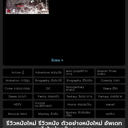
รับชม »
alien (มนุษย์ต่าง
Amazon Prime
Action บู๊
Adventure ผจญภัย
ดาว)
Video
Animation การ์ตูน
Biography ชีวประวัติ
Biography ชีวิตจริง
Comedy ตลก
Documentary
Crime อาชญากรรม
DC
Drama ชีวิต
สารคดี
Drama ดราม่า
Family ครอบครัว
Fantasy จินตนาการ
Fantasy เทพนิยาย
History
HDTV
Horror สยองขวัญ
marvel
ประวัติศาสตร์
Mystery ลึกลับซ่อน
Musical เพลง
Mystery ลึกลับ
netflix
เงื่อน
รีวิวหนังใหม่ รีวิวหนัง ตัวอย่างหนังใหม่ อัพเดท