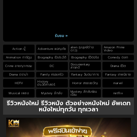
รับชม »
alien (มนุษย์ต่าง
Amazon Prime
Action บู๊
Adventure ผจญภัย
ดาว)
Video
Animation การ์ตูน
Biography ชีวประวัติ
Biography ชีวิตจริง
Comedy ตลก
Documentary
Crime อาชญากรรม
DC
Drama ชีวิต
สารคดี
Drama ดราม่า
Family ครอบครัว
Fantasy จินตนาการ
Fantasy เทพนิยาย
History
HDTV
Horror สยองขวัญ
marvel
ประวัติศาสตร์
Mystery ลึกลับซ่อน
Musical เพลง
Mystery ลึกลับ
netflix
เงื่อน
รีวิวหนังใหม่ รีวิวหนัง ตัวอย่างหนังใหม่ อัพเดท
หนังใหม่ทุกวัน ทุกเวลา