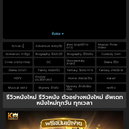
รับชม »
alien (มนุษย์ต่าง
Amazon Prime
Action บู๊
Adventure ผจญภัย
ดาว)
Video
Animation การ์ตูน
Biography ชีวประวัติ
Biography ชีวิตจริง
Comedy ตลก
Documentary
Crime อาชญากรรม
DC
Drama ชีวิต
สารคดี
Drama ดราม่า
Family ครอบครัว
Fantasy จินตนาการ
Fantasy เทพนิยาย
History
HDTV
Horror สยองขวัญ
marvel
ประวัติศาสตร์
Mystery ลึกลับซ่อน
Musical เพลง
Mystery ลึกลับ
netflix
เงื่อน
รีวิวหนังใหม่ รีวิวหนัง ตัวอย่างหนังใหม่ อัพเดท
หนังใหม่ทุกวัน ทุกเวลา