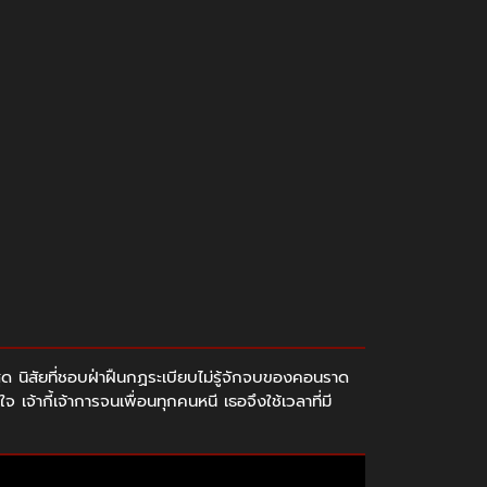
ุด นิสัยที่ชอบฝ่าฝืนกฏระเบียบไม่รู้จักจบของคอนราด
จ้ากี้เจ้าการจนเพื่อนทุกคนหนี เธอจึงใช้เวลาที่มี