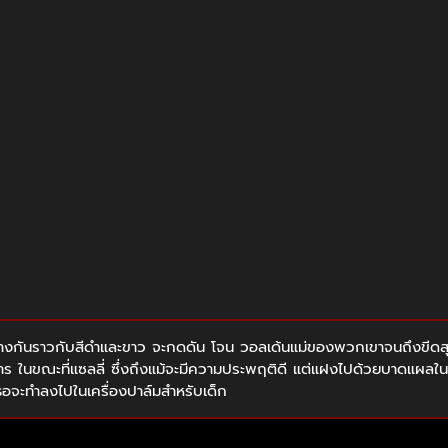
ิสัยต่างกันราวกับสีดำและขาว จะกดดัน โจน วอลเด้นแม่ของพวกเขาจนถึงขีดส
าร ในขณะที่แซลลี่ ซึ่งถึงแม้จะมีความประพฤติดี แต่แฝงไปด้วยบาดแผลในใจ เ
เธอจะทำลงไปในเครื่องปาล์มสำหรับเด็ก