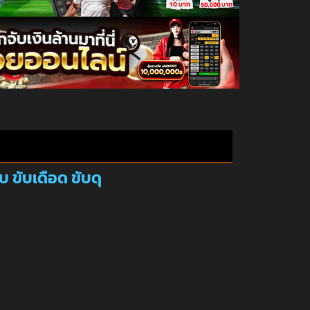
ุ
บ ขับเดือด ขับดุ