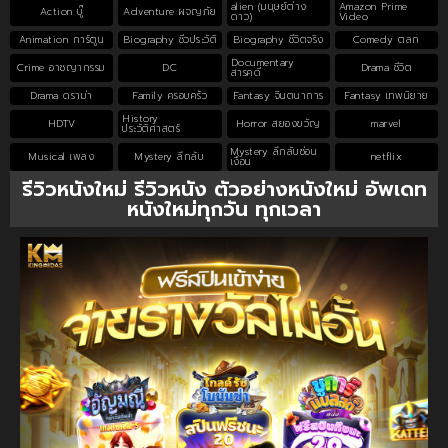
alien (มนุษย์ต่าง
Amazon Prime
Action บู๊
Adventure ผจญภัย
ดาว)
Video
Animation การ์ตูน
Biography ชีวประวัติ
Biography ชีวิตจริง
Comedy ตลก
Documentary
Crime อาชญากรรม
DC
Drama ชีวิต
สารคดี
Drama ดราม่า
Family ครอบครัว
Fantasy จินตนาการ
Fantasy เทพนิยาย
History
HDTV
Horror สยองขวัญ
marvel
ประวัติศาสตร์
Mystery ลึกลับซ่อน
Musical เพลง
Mystery ลึกลับ
netflix
เงื่อน
รีวิวหนังใหม่ รีวิวหนัง ตัวอย่างหนังใหม่ อัพเดท
หนังใหม่ทุกวัน ทุกเวลา