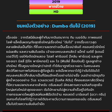
2019
พากย์ไทย
HD
ชมหนังตัวอย่าง : Dumbo ดัมโบ้ (2019)
เรื่องย่อ : จากดิสนีย์และผู้กำกับมากจินตนาการ ทิม เบอร์ตัน ภาพยนตร์
ไลฟ์-แอ็คชั่นผจญภัยสุดยิ่งใหญ่เรื่องใหม่ “ดัมโบ้” จากเรื่องราวสุด
คลาสสิคอันเป็นที่รัก ที่ซึ่งความแตกต่างเป็นเรื่องน่ายินดี ครอบครัวรักใคร่
แน่นแฟ้น และความฝันโบยบิน เจ้าของคณะละครสัตว์ แม็กซ์ เมดิซี่ (แดนนี่
เดอวีโต้) ขอให้อดีตนักแสดง โฮลท์ ฟาริเออร์ (โคลิน ฟาร์เรล) และลูกๆ
ของเขา มิลลี่ (นิโค พาร์คเกอร์) และ โจ (ฟินลีย์ ฮ็อบบินส์) ดูแลลูกช้าง
เกิดใหม่ ที่ใบหูขนาดใหญ่กว่าปกติ ทำให้เขาถูกหัวเราะเยาะ ในคณะละคร
สัตว์ที่สถานภาพไม่ค่อยจะสู้ดีอยู่แล้ว แต่เมื่อพวกเขาได้รู้ว่าดัมโบ้บินได้
คณะละครสัตว์ก็กลับมาเป็นที่นิยมอีกครั้งอย่างไม่น่าเชื่อ จนเข้าตานักธุรกิจ
ผู้คร่ำหวอดอย่าง วี.เอ. แวนเดเวอร์ (ไมเคิล คีตัน) ที่คอยสรรหาสัตว์ใหญ่
ที่มีความแปลกประหลาดสำหรับ ดรีมแลนด์ อัครสถานความบันเทิงสุดยิ่ง
ใหญ่แห่งใหม่ล่าสุดของเขา ดัมโบ้ทะยานไปสู่ความสำเร็จคู่ไปกับนัก
กายกรรมผาดโผนผู้มีเสน่ห์และฝีมือจัดจ้าน คอเลตต์ มาร์แชนท์ (เอวา กรีน)
จนกระทั่งโฮลท์ได้รู้ว่าภายใต้ประกายวับวามภายนอกของมัน ดรีมแลนด์
เต็มไปด้วยความลับอันดำมืด