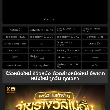
รับชม »
alien (มนุษย์ต่าง
Amazon Prime
Action บู๊
Adventure ผจญภัย
ดาว)
Video
Animation การ์ตูน
Biography ชีวประวัติ
Biography ชีวิตจริง
Comedy ตลก
Documentary
Crime อาชญากรรม
DC
Drama ชีวิต
สารคดี
Drama ดราม่า
Family ครอบครัว
Fantasy จินตนาการ
Fantasy เทพนิยาย
History
HDTV
Horror สยองขวัญ
marvel
ประวัติศาสตร์
Mystery ลึกลับซ่อน
Musical เพลง
Mystery ลึกลับ
netflix
เงื่อน
รีวิวหนังใหม่ รีวิวหนัง ตัวอย่างหนังใหม่ อัพเดท
หนังใหม่ทุกวัน ทุกเวลา