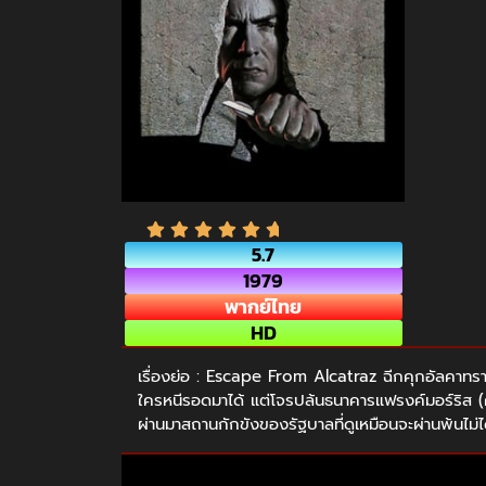
5.7
1979
พากย์ไทย
HD
เรื่องย่อ : Escape From Alcatraz ฉีกคุกอัลคาทราซ 
ใครหนีรอดมาได้ แต่โจรปล้นธนาคารแฟรงค์มอร์ริส (คลินท
ผ่านมาสถานกักขังของรัฐบาลที่ดูเหมือนจะผ่านพ้นไม่ได