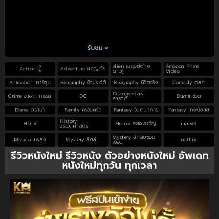
รับชม »
alien (มนุษย์ต่าง
Amazon Prime
Action บู๊
Adventure ผจญภัย
ดาว)
Video
Animation การ์ตูน
Biography ชีวประวัติ
Biography ชีวิตจริง
Comedy ตลก
Documentary
Crime อาชญากรรม
DC
Drama ชีวิต
สารคดี
Drama ดราม่า
Family ครอบครัว
Fantasy จินตนาการ
Fantasy เทพนิยาย
History
HDTV
Horror สยองขวัญ
marvel
ประวัติศาสตร์
Mystery ลึกลับซ่อน
Musical เพลง
Mystery ลึกลับ
netflix
เงื่อน
รีวิวหนังใหม่ รีวิวหนัง ตัวอย่างหนังใหม่ อัพเดท
หนังใหม่ทุกวัน ทุกเวลา