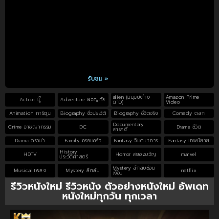
รับชม »
alien (มนุษย์ต่าง
Amazon Prime
Action บู๊
Adventure ผจญภัย
ดาว)
Video
Animation การ์ตูน
Biography ชีวประวัติ
Biography ชีวิตจริง
Comedy ตลก
Documentary
Crime อาชญากรรม
DC
Drama ชีวิต
สารคดี
Drama ดราม่า
Family ครอบครัว
Fantasy จินตนาการ
Fantasy เทพนิยาย
History
HDTV
Horror สยองขวัญ
marvel
ประวัติศาสตร์
Mystery ลึกลับซ่อน
Musical เพลง
Mystery ลึกลับ
netflix
เงื่อน
รีวิวหนังใหม่ รีวิวหนัง ตัวอย่างหนังใหม่ อัพเดท
หนังใหม่ทุกวัน ทุกเวลา