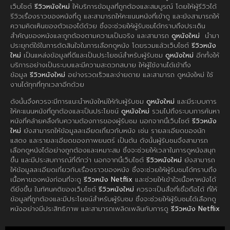
เว็บไซต์
รีวิวหนังใหม่
ให้บริการข้อมูลที่ถูกต้องและสมบูรณ์ โดยให้ผู้รีวิวได้
รีวิวเรื่องราวของหนังที่ดู และสามารถให้คะแนนหนังที่เข้าดู และยังสามารถให้
ความคิดเห็นของตัวเองได้ด้วย ซึ่งจะช่วยให้ผู้รับชมได้ทราบถึงประเด็น
สำคัญของหนังและถูกต้องตามความเป็นจริง และสามารถ
ดูหนังใหม่
นำมา
ประยุกต์ใช้ในการตัดสินใจในการเลือกดูหนัง โดยรวมแล้วเว็บไซต์
รีวิวหนัง
ใหม่
เป็นแหล่งข้อมูลที่ดีและเป็นประโยชน์สำหรับผู้รับชม
ดูหนังใหม่
อีกทั้งให้
บริการอย่างเป็นระบบและมีความสะดวกสบาย ให้ผู้ใช้งานได้เข้าถึง
ข้อมูล
รีวิวหนังใหม่
อย่างรวดเร็วและง่ายดาย และสามารถ ดูหนังใหม่ ใช้
งานได้ทุกที่ทุกเวลาอีกด้วย
ดังนั้นจึงควรจะมีการแนะนำหนังใหม่ให้กับผู้รับชม
ดูหนังใหม่
และมีระบบการ
ให้คะแนนหนังที่ถูกต้องและเป็นประโยชน์
ดูหนังใหม่
รวมไปถึงระบบการค้นหา
หนังที่คล้ายคลึงกับความต้องการของผู้รับชม นอกจากนี้เว็บไซต์
รีวิวหนัง
ใหม่
ยังสามารถให้ข้อมูลละเอียดเกี่ยวกับหนัง เช่น รายละเอียดของนัก
แสดง และรายละเอียดของภาพยนตร์ เป็นต้น ดังนั้นผู้รับชมจึงสามารถ
เลือกดูหนังได้อย่างถูกต้องและเหมาะสม ซึ่งจะช่วยให้เวลาในการดูหนังสนุก
ขึ้น และมีประสบการณ์ที่ดีกว่า นอกจากนี้เว็บไซต์
รีวิวหนังใหม่
ยังสามารถ
ให้ข้อมูลละเอียดเกี่ยวกับเรื่องราวของหนัง ซึ่งจะช่วยให้ผู้รับชมได้ทราบถึง
เนื้อหาของหนังก่อนที่จะดู
รีวิวหนัง Netflix
และช่วยให้เข้าใจเนื้อหาหนังได้
ดียิ่งขึ้น ในทัศนคติของเว็บไซต์
รีวิวหนังใหม่
ควรจะเป็นสื่อที่เชื่อถือได้ ที่ให้
ข้อมูลที่ถูกต้องและมีประโยชน์สำหรับผู้รับชม ซึ่งจะช่วยให้ผู้รับชมได้เลือกดู
หนังอย่างมีประสิทธิภาพ และสามารถเพลิดเพลินกับการดู
รีวิวหนัง Netflix