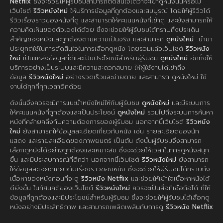
Netflix
ซึ่งจะช่วยให้ผู้รับชมสามารถตัดสินใจได้ว่าจะเข้าดูหนังนั้นหรือไม่
เว็บไซต์
รีวิวหนังใหม่
ให้บริการข้อมูลที่ถูกต้องและสมบูรณ์ โดยให้ผู้รีวิวได้
รีวิวเรื่องราวของหนังที่ดู และสามารถให้คะแนนหนังที่เข้าดู และยังสามารถให้
ความคิดเห็นของตัวเองได้ด้วย ซึ่งจะช่วยให้ผู้รับชมได้ทราบถึงประเด็น
สำคัญของหนังและถูกต้องตามความเป็นจริง และสามารถ
ดูหนังใหม่
นำมา
ประยุกต์ใช้ในการตัดสินใจในการเลือกดูหนัง โดยรวมแล้วเว็บไซต์
รีวิวหนัง
ใหม่
เป็นแหล่งข้อมูลที่ดีและเป็นประโยชน์สำหรับผู้รับชม
ดูหนังใหม่
อีกทั้งให้
บริการอย่างเป็นระบบและมีความสะดวกสบาย ให้ผู้ใช้งานได้เข้าถึง
ข้อมูล
รีวิวหนังใหม่
อย่างรวดเร็วและง่ายดาย และสามารถ ดูหนังใหม่ ใช้
งานได้ทุกที่ทุกเวลาอีกด้วย
ดังนั้นจึงควรจะมีการแนะนำหนังใหม่ให้กับผู้รับชม
ดูหนังใหม่
และมีระบบการ
ให้คะแนนหนังที่ถูกต้องและเป็นประโยชน์
ดูหนังใหม่
รวมไปถึงระบบการค้นหา
หนังที่คล้ายคลึงกับความต้องการของผู้รับชม นอกจากนี้เว็บไซต์
รีวิวหนัง
ใหม่
ยังสามารถให้ข้อมูลละเอียดเกี่ยวกับหนัง เช่น รายละเอียดของนัก
แสดง และรายละเอียดของภาพยนตร์ เป็นต้น ดังนั้นผู้รับชมจึงสามารถ
เลือกดูหนังได้อย่างถูกต้องและเหมาะสม ซึ่งจะช่วยให้เวลาในการดูหนังสนุก
ขึ้น และมีประสบการณ์ที่ดีกว่า นอกจากนี้เว็บไซต์
รีวิวหนังใหม่
ยังสามารถ
ให้ข้อมูลละเอียดเกี่ยวกับเรื่องราวของหนัง ซึ่งจะช่วยให้ผู้รับชมได้ทราบถึง
เนื้อหาของหนังก่อนที่จะดู
รีวิวหนัง Netflix
และช่วยให้เข้าใจเนื้อหาหนังได้
ดียิ่งขึ้น ในทัศนคติของเว็บไซต์
รีวิวหนังใหม่
ควรจะเป็นสื่อที่เชื่อถือได้ ที่ให้
ข้อมูลที่ถูกต้องและมีประโยชน์สำหรับผู้รับชม ซึ่งจะช่วยให้ผู้รับชมได้เลือกดู
หนังอย่างมีประสิทธิภาพ และสามารถเพลิดเพลินกับการดู
รีวิวหนัง Netflix