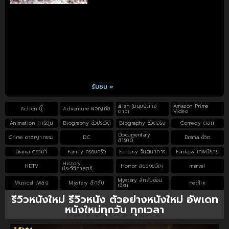
รับชม »
alien (มนุษย์ต่าง
Amazon Prime
Action บู๊
Adventure ผจญภัย
ดาว)
Video
Animation การ์ตูน
Biography ชีวประวัติ
Biography ชีวิตจริง
Comedy ตลก
Documentary
Crime อาชญากรรม
DC
Drama ชีวิต
สารคดี
Drama ดราม่า
Family ครอบครัว
Fantasy จินตนาการ
Fantasy เทพนิยาย
History
HDTV
Horror สยองขวัญ
marvel
ประวัติศาสตร์
Mystery ลึกลับซ่อน
Musical เพลง
Mystery ลึกลับ
netflix
เงื่อน
รีวิวหนังใหม่ รีวิวหนัง ตัวอย่างหนังใหม่ อัพเดท
หนังใหม่ทุกวัน ทุกเวลา