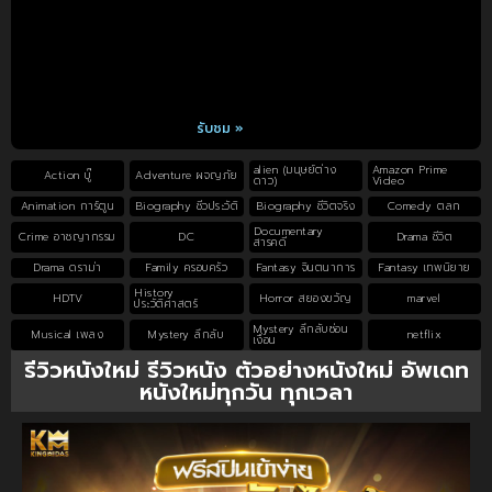
รับชม »
alien (มนุษย์ต่าง
Amazon Prime
Action บู๊
Adventure ผจญภัย
ดาว)
Video
Animation การ์ตูน
Biography ชีวประวัติ
Biography ชีวิตจริง
Comedy ตลก
Documentary
Crime อาชญากรรม
DC
Drama ชีวิต
สารคดี
Drama ดราม่า
Family ครอบครัว
Fantasy จินตนาการ
Fantasy เทพนิยาย
History
HDTV
Horror สยองขวัญ
marvel
ประวัติศาสตร์
Mystery ลึกลับซ่อน
Musical เพลง
Mystery ลึกลับ
netflix
เงื่อน
รีวิวหนังใหม่ รีวิวหนัง ตัวอย่างหนังใหม่ อัพเดท
หนังใหม่ทุกวัน ทุกเวลา