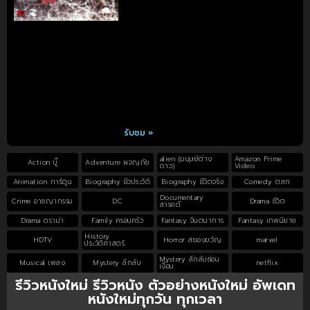
รับชม »
alien (มนุษย์ต่าง
Amazon Prime
Action บู๊
Adventure ผจญภัย
ดาว)
Video
Animation การ์ตูน
Biography ชีวประวัติ
Biography ชีวิตจริง
Comedy ตลก
Documentary
Crime อาชญากรรม
DC
Drama ชีวิต
สารคดี
Drama ดราม่า
Family ครอบครัว
Fantasy จินตนาการ
Fantasy เทพนิยาย
History
HDTV
Horror สยองขวัญ
marvel
ประวัติศาสตร์
Mystery ลึกลับซ่อน
Musical เพลง
Mystery ลึกลับ
netflix
เงื่อน
รีวิวหนังใหม่ รีวิวหนัง ตัวอย่างหนังใหม่ อัพเดท
หนังใหม่ทุกวัน ทุกเวลา