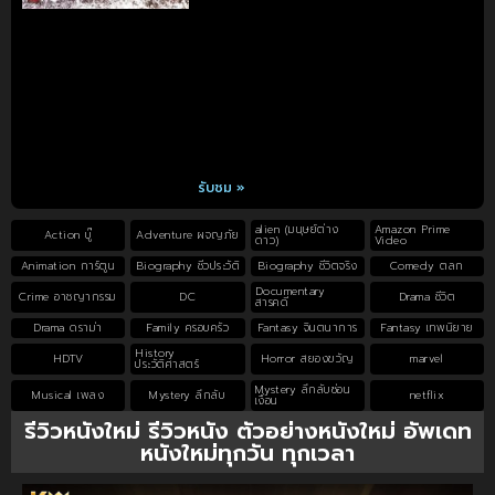
รับชม »
alien (มนุษย์ต่าง
Amazon Prime
Action บู๊
Adventure ผจญภัย
ดาว)
Video
Animation การ์ตูน
Biography ชีวประวัติ
Biography ชีวิตจริง
Comedy ตลก
Documentary
Crime อาชญากรรม
DC
Drama ชีวิต
สารคดี
Drama ดราม่า
Family ครอบครัว
Fantasy จินตนาการ
Fantasy เทพนิยาย
History
HDTV
Horror สยองขวัญ
marvel
ประวัติศาสตร์
Mystery ลึกลับซ่อน
Musical เพลง
Mystery ลึกลับ
netflix
เงื่อน
รีวิวหนังใหม่ รีวิวหนัง ตัวอย่างหนังใหม่ อัพเดท
หนังใหม่ทุกวัน ทุกเวลา