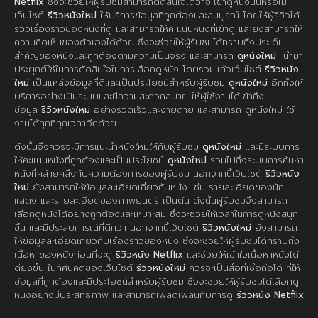
Netflix
ซึ่งจะช่วยให้ผู้รับชมสามารถตัดสินใจได้ว่าจะเข้าดูหนังนั้นหรือไม่
เว็บไซต์
รีวิวหนังใหม่
ให้บริการข้อมูลที่ถูกต้องและสมบูรณ์ โดยให้ผู้รีวิวได้
รีวิวเรื่องราวของหนังที่ดู และสามารถให้คะแนนหนังที่เข้าดู และยังสามารถให้
ความคิดเห็นของตัวเองได้ด้วย ซึ่งจะช่วยให้ผู้รับชมได้ทราบถึงประเด็น
สำคัญของหนังและถูกต้องตามความเป็นจริง และสามารถ
ดูหนังใหม่
นำมา
ประยุกต์ใช้ในการตัดสินใจในการเลือกดูหนัง โดยรวมแล้วเว็บไซต์
รีวิวหนัง
ใหม่
เป็นแหล่งข้อมูลที่ดีและเป็นประโยชน์สำหรับผู้รับชม
ดูหนังใหม่
อีกทั้งให้
บริการอย่างเป็นระบบและมีความสะดวกสบาย ให้ผู้ใช้งานได้เข้าถึง
ข้อมูล
รีวิวหนังใหม่
อย่างรวดเร็วและง่ายดาย และสามารถ ดูหนังใหม่ ใช้
งานได้ทุกที่ทุกเวลาอีกด้วย
ดังนั้นจึงควรจะมีการแนะนำหนังใหม่ให้กับผู้รับชม
ดูหนังใหม่
และมีระบบการ
ให้คะแนนหนังที่ถูกต้องและเป็นประโยชน์
ดูหนังใหม่
รวมไปถึงระบบการค้นหา
หนังที่คล้ายคลึงกับความต้องการของผู้รับชม นอกจากนี้เว็บไซต์
รีวิวหนัง
ใหม่
ยังสามารถให้ข้อมูลละเอียดเกี่ยวกับหนัง เช่น รายละเอียดของนัก
แสดง และรายละเอียดของภาพยนตร์ เป็นต้น ดังนั้นผู้รับชมจึงสามารถ
เลือกดูหนังได้อย่างถูกต้องและเหมาะสม ซึ่งจะช่วยให้เวลาในการดูหนังสนุก
ขึ้น และมีประสบการณ์ที่ดีกว่า นอกจากนี้เว็บไซต์
รีวิวหนังใหม่
ยังสามารถ
ให้ข้อมูลละเอียดเกี่ยวกับเรื่องราวของหนัง ซึ่งจะช่วยให้ผู้รับชมได้ทราบถึง
เนื้อหาของหนังก่อนที่จะดู
รีวิวหนัง Netflix
และช่วยให้เข้าใจเนื้อหาหนังได้
ดียิ่งขึ้น ในทัศนคติของเว็บไซต์
รีวิวหนังใหม่
ควรจะเป็นสื่อที่เชื่อถือได้ ที่ให้
ข้อมูลที่ถูกต้องและมีประโยชน์สำหรับผู้รับชม ซึ่งจะช่วยให้ผู้รับชมได้เลือกดู
หนังอย่างมีประสิทธิภาพ และสามารถเพลิดเพลินกับการดู
รีวิวหนัง Netflix