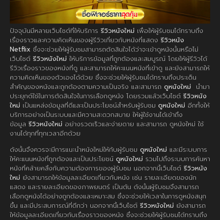
ปัจจุบันมีหลายเว็บไซต์ที่ให้บริการ
รีวิวหนังใหม่
เพื่อให้ผู้รับชมได้ทราบถึง
เรื่องราวและความคิดเห็นของผู้รีวิวเกี่ยวกับหนังที่แสดง
รีวิวหนัง
Netflix
ซึ่งจะช่วยให้ผู้รับชมสามารถตัดสินใจได้ว่าจะเข้าดูหนังนั้นหรือไม่
เว็บไซต์
รีวิวหนังใหม่
ให้บริการข้อมูลที่ถูกต้องและสมบูรณ์ โดยให้ผู้รีวิวได้
รีวิวเรื่องราวของหนังที่ดู และสามารถให้คะแนนหนังที่เข้าดู และยังสามารถให้
ความคิดเห็นของตัวเองได้ด้วย ซึ่งจะช่วยให้ผู้รับชมได้ทราบถึงประเด็น
สำคัญของหนังและถูกต้องตามความเป็นจริง และสามารถ
ดูหนังใหม่
นำมา
ประยุกต์ใช้ในการตัดสินใจในการเลือกดูหนัง โดยรวมแล้วเว็บไซต์
รีวิวหนัง
ใหม่
เป็นแหล่งข้อมูลที่ดีและเป็นประโยชน์สำหรับผู้รับชม
ดูหนังใหม่
อีกทั้งให้
บริการอย่างเป็นระบบและมีความสะดวกสบาย ให้ผู้ใช้งานได้เข้าถึง
ข้อมูล
รีวิวหนังใหม่
อย่างรวดเร็วและง่ายดาย และสามารถ ดูหนังใหม่ ใช้
งานได้ทุกที่ทุกเวลาอีกด้วย
ดังนั้นจึงควรจะมีการแนะนำหนังใหม่ให้กับผู้รับชม
ดูหนังใหม่
และมีระบบการ
ให้คะแนนหนังที่ถูกต้องและเป็นประโยชน์
ดูหนังใหม่
รวมไปถึงระบบการค้นหา
หนังที่คล้ายคลึงกับความต้องการของผู้รับชม นอกจากนี้เว็บไซต์
รีวิวหนัง
ใหม่
ยังสามารถให้ข้อมูลละเอียดเกี่ยวกับหนัง เช่น รายละเอียดของนัก
แสดง และรายละเอียดของภาพยนตร์ เป็นต้น ดังนั้นผู้รับชมจึงสามารถ
เลือกดูหนังได้อย่างถูกต้องและเหมาะสม ซึ่งจะช่วยให้เวลาในการดูหนังสนุก
ขึ้น และมีประสบการณ์ที่ดีกว่า นอกจากนี้เว็บไซต์
รีวิวหนังใหม่
ยังสามารถ
ให้ข้อมูลละเอียดเกี่ยวกับเรื่องราวของหนัง ซึ่งจะช่วยให้ผู้รับชมได้ทราบถึง