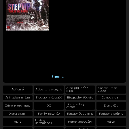
รับชม »
alien (มนุษย์ต่าง
Amazon Prime
Action บู๊
Adventure ผจญภัย
ดาว)
Video
Animation การ์ตูน
Biography ชีวประวัติ
Biography ชีวิตจริง
Comedy ตลก
Documentary
Crime อาชญากรรม
DC
Drama ชีวิต
สารคดี
Drama ดราม่า
Family ครอบครัว
Fantasy จินตนาการ
Fantasy เทพนิยาย
History
HDTV
Horror สยองขวัญ
marvel
ประวัติศาสตร์