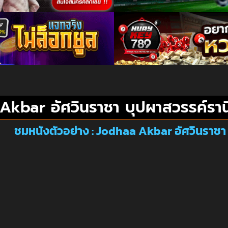
Akbar อัศวินราชา บุปผาสวรรค์ราน
ชมหนังตัวอย่าง : Jodhaa Akbar อัศวินราชา