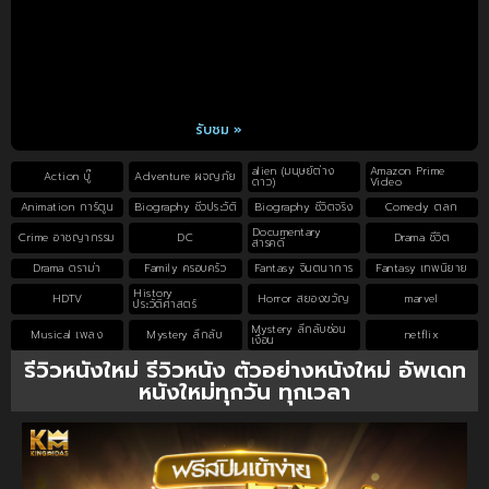
รับชม »
alien (มนุษย์ต่าง
Amazon Prime
Action บู๊
Adventure ผจญภัย
ดาว)
Video
Animation การ์ตูน
Biography ชีวประวัติ
Biography ชีวิตจริง
Comedy ตลก
Documentary
Crime อาชญากรรม
DC
Drama ชีวิต
สารคดี
Drama ดราม่า
Family ครอบครัว
Fantasy จินตนาการ
Fantasy เทพนิยาย
History
HDTV
Horror สยองขวัญ
marvel
ประวัติศาสตร์
Mystery ลึกลับซ่อน
Musical เพลง
Mystery ลึกลับ
netflix
เงื่อน
รีวิวหนังใหม่ รีวิวหนัง ตัวอย่างหนังใหม่ อัพเดท
หนังใหม่ทุกวัน ทุกเวลา