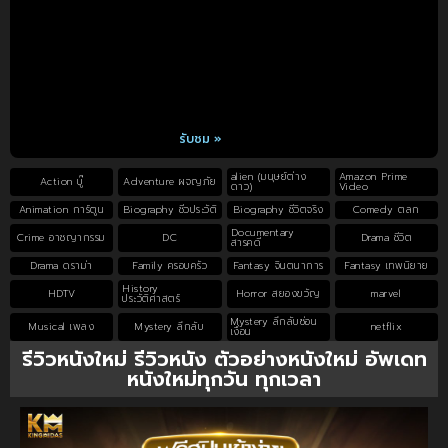
รับชม »
alien (มนุษย์ต่าง
Amazon Prime
Action บู๊
Adventure ผจญภัย
ดาว)
Video
Animation การ์ตูน
Biography ชีวประวัติ
Biography ชีวิตจริง
Comedy ตลก
Documentary
Crime อาชญากรรม
DC
Drama ชีวิต
สารคดี
Drama ดราม่า
Family ครอบครัว
Fantasy จินตนาการ
Fantasy เทพนิยาย
History
HDTV
Horror สยองขวัญ
marvel
ประวัติศาสตร์
Mystery ลึกลับซ่อน
Musical เพลง
Mystery ลึกลับ
netflix
เงื่อน
รีวิวหนังใหม่ รีวิวหนัง ตัวอย่างหนังใหม่ อัพเดท
หนังใหม่ทุกวัน ทุกเวลา