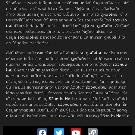
รีวิวเรื่องราวของหนังที่ดู และสามารถให้คะแนนหนังที่เข้าดู และยังสามารถให้
ความคิดเห็นของตัวเองได้ด้วย ซึ่งจะช่วยให้ผู้รับชมได้ทราบถึงประเด็น
สำคัญของหนังและถูกต้องตามความเป็นจริง และสามารถ
ดูหนังใหม่
นำมา
ประยุกต์ใช้ในการตัดสินใจในการเลือกดูหนัง โดยรวมแล้วเว็บไซต์
รีวิวหนัง
ใหม่
เป็นแหล่งข้อมูลที่ดีและเป็นประโยชน์สำหรับผู้รับชม
ดูหนังใหม่
อีกทั้งให้
บริการอย่างเป็นระบบและมีความสะดวกสบาย ให้ผู้ใช้งานได้เข้าถึง
ข้อมูล
รีวิวหนังใหม่
อย่างรวดเร็วและง่ายดาย และสามารถ ดูหนังใหม่ ใช้
งานได้ทุกที่ทุกเวลาอีกด้วย
ดังนั้นจึงควรจะมีการแนะนำหนังใหม่ให้กับผู้รับชม
ดูหนังใหม่
และมีระบบการ
ให้คะแนนหนังที่ถูกต้องและเป็นประโยชน์
ดูหนังใหม่
รวมไปถึงระบบการค้นหา
หนังที่คล้ายคลึงกับความต้องการของผู้รับชม นอกจากนี้เว็บไซต์
รีวิวหนัง
ใหม่
ยังสามารถให้ข้อมูลละเอียดเกี่ยวกับหนัง เช่น รายละเอียดของนัก
แสดง และรายละเอียดของภาพยนตร์ เป็นต้น ดังนั้นผู้รับชมจึงสามารถ
เลือกดูหนังได้อย่างถูกต้องและเหมาะสม ซึ่งจะช่วยให้เวลาในการดูหนังสนุก
ขึ้น และมีประสบการณ์ที่ดีกว่า นอกจากนี้เว็บไซต์
รีวิวหนังใหม่
ยังสามารถ
ให้ข้อมูลละเอียดเกี่ยวกับเรื่องราวของหนัง ซึ่งจะช่วยให้ผู้รับชมได้ทราบถึง
เนื้อหาของหนังก่อนที่จะดู
รีวิวหนัง Netflix
และช่วยให้เข้าใจเนื้อหาหนังได้
ดียิ่งขึ้น ในทัศนคติของเว็บไซต์
รีวิวหนังใหม่
ควรจะเป็นสื่อที่เชื่อถือได้ ที่ให้
ข้อมูลที่ถูกต้องและมีประโยชน์สำหรับผู้รับชม ซึ่งจะช่วยให้ผู้รับชมได้เลือกดู
หนังอย่างมีประสิทธิภาพ และสามารถเพลิดเพลินกับการดู
รีวิวหนัง Netflix