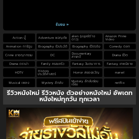
รับชม »
alien (มนุษย์ต่าง
Amazon Prime
Action บู๊
Adventure ผจญภัย
ดาว)
Video
Animation การ์ตูน
Biography ชีวประวัติ
Biography ชีวิตจริง
Comedy ตลก
Documentary
Crime อาชญากรรม
DC
Drama ชีวิต
สารคดี
Drama ดราม่า
Family ครอบครัว
Fantasy จินตนาการ
Fantasy เทพนิยาย
History
HDTV
Horror สยองขวัญ
marvel
ประวัติศาสตร์
Mystery ลึกลับซ่อน
Musical เพลง
Mystery ลึกลับ
netflix
เงื่อน
รีวิวหนังใหม่ รีวิวหนัง ตัวอย่างหนังใหม่ อัพเดท
หนังใหม่ทุกวัน ทุกเวลา