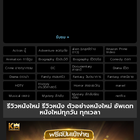
รับชม »
alien (มนุษย์ต่าง
Amazon Prime
Action บู๊
Adventure ผจญภัย
ดาว)
Video
Animation การ์ตูน
Biography ชีวประวัติ
Biography ชีวิตจริง
Comedy ตลก
Documentary
Crime อาชญากรรม
DC
Drama ชีวิต
สารคดี
Drama ดราม่า
Family ครอบครัว
Fantasy จินตนาการ
Fantasy เทพนิยาย
History
HDTV
Horror สยองขวัญ
marvel
ประวัติศาสตร์
Mystery ลึกลับซ่อน
Musical เพลง
Mystery ลึกลับ
netflix
เงื่อน
รีวิวหนังใหม่ รีวิวหนัง ตัวอย่างหนังใหม่ อัพเดท
หนังใหม่ทุกวัน ทุกเวลา