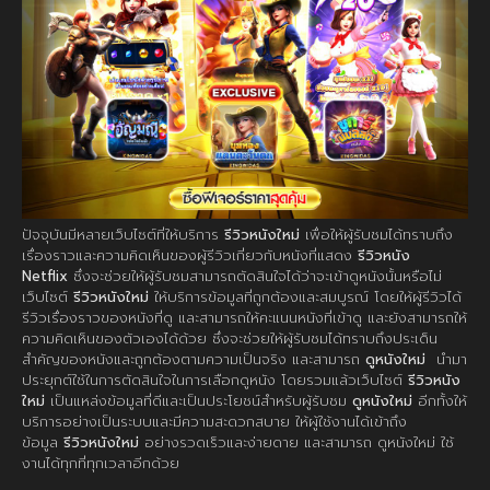
ปัจจุบันมีหลายเว็บไซต์ที่ให้บริการ
รีวิวหนังใหม่
เพื่อให้ผู้รับชมได้ทราบถึง
เรื่องราวและความคิดเห็นของผู้รีวิวเกี่ยวกับหนังที่แสดง
รีวิวหนัง
Netflix
ซึ่งจะช่วยให้ผู้รับชมสามารถตัดสินใจได้ว่าจะเข้าดูหนังนั้นหรือไม่
เว็บไซต์
รีวิวหนังใหม่
ให้บริการข้อมูลที่ถูกต้องและสมบูรณ์ โดยให้ผู้รีวิวได้
รีวิวเรื่องราวของหนังที่ดู และสามารถให้คะแนนหนังที่เข้าดู และยังสามารถให้
ความคิดเห็นของตัวเองได้ด้วย ซึ่งจะช่วยให้ผู้รับชมได้ทราบถึงประเด็น
สำคัญของหนังและถูกต้องตามความเป็นจริง และสามารถ
ดูหนังใหม่
นำมา
ประยุกต์ใช้ในการตัดสินใจในการเลือกดูหนัง โดยรวมแล้วเว็บไซต์
รีวิวหนัง
ใหม่
เป็นแหล่งข้อมูลที่ดีและเป็นประโยชน์สำหรับผู้รับชม
ดูหนังใหม่
อีกทั้งให้
บริการอย่างเป็นระบบและมีความสะดวกสบาย ให้ผู้ใช้งานได้เข้าถึง
ข้อมูล
รีวิวหนังใหม่
อย่างรวดเร็วและง่ายดาย และสามารถ ดูหนังใหม่ ใช้
งานได้ทุกที่ทุกเวลาอีกด้วย