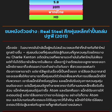
5.8
2011
พากย์ไทย
HD
ชมหนังตัวอย่าง : Real Steel ศึกหุ่นเหล็กกำปั้นถล่ม
ปฐพี (2011)
เรื่องย่อ : ในอนาคตอันใกล้เมื่อผู้คนไม่สนใจมวยและกีฬาที่คล้ายกันกีฬาใหม่
ถูกสร้างขึ้น – หุ่นยนต์มวยที่หุ่นยนต์ต่อสู้กันขณะที่ถูกควบคุมโดยใครบาง
คน Charlie Kenton อดีตนักมวยที่พยายามจะทำมันในกีฬาใหม่ไม่เพียง
แต่ทำไม่ได้ดีเขายังลึกมากในสีแดง เมื่อเขารู้ว่าอดีตแม่ของลูกชายของเขา
แม็กซ์ตายเขาก็จะคิดออกว่าจะทำอย่างไรกับเขา พี่สาวของแฟนเก่า
ต้องการพาเขาเข้า แต่ชาร์ลีพูดในเรื่องนี้เป็นครั้งแรก ชาร์ลีขอเงินจากสามี
ของเธอเพื่อให้เขาสามารถซื้อหุ่นยนต์ตัวใหม่เพื่อแลกกับการเปลี่ยนแม็กซ์ให้
กับพวกเขา เขารับแม็กซ์สำหรับฤดูร้อน และแม็กซ์ปรับปรุงการควบคุมหุ่น
ยนต์ของเขา แต่เมื่อหุ่นยนต์ถูกทำลายพวกเขาไปที่ลานเศษเหล็กเพื่อรับชิ้น
ส่วน แม็กซ์พบหุ่นยนต์รุ่นเก่าชื่อ Atom และเรียกคืนเขา แม็กซ์ต้องการให้
อะตอมต่อสู้ แต่ชาร์ลีบอกเขาว่าเขาจะไม่อยู่นาน อย่างไรก็ตาม Atom
ชนะ และไม่นานก่อนที่อะตอมจะได้รับอุบาทว์ที่สำคัญ แม็กซ์ทำให้ชาร์ลีสอน
อะตอมวิธีต่อสู้และพ่อกับลูกชายก็ผูกพันกันอย่างแน่นหนา