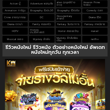
alien (มนุษย์ต่าง
Amazon Prime
Action บู๊
Adventure ผจญภัย
ดาว)
Video
Animation การ์ตูน
Biography ชีวประวัติ
Biography ชีวิตจริง
Comedy ตลก
Documentary
Crime อาชญากรรม
DC
Drama ชีวิต
สารคดี
Drama ดราม่า
Family ครอบครัว
Fantasy จินตนาการ
Fantasy เทพนิยาย
History
HDTV
Horror สยองขวัญ
marvel
ประวัติศาสตร์
Mystery ลึกลับซ่อน
Musical เพลง
Mystery ลึกลับ
netflix
เงื่อน
รีวิวหนังใหม่ รีวิวหนัง ตัวอย่างหนังใหม่ อัพเดท
หนังใหม่ทุกวัน ทุกเวลา