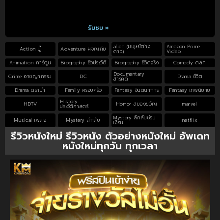
รับชม »
alien (มนุษย์ต่าง
Amazon Prime
Action บู๊
Adventure ผจญภัย
ดาว)
Video
Animation การ์ตูน
Biography ชีวประวัติ
Biography ชีวิตจริง
Comedy ตลก
Documentary
Crime อาชญากรรม
DC
Drama ชีวิต
สารคดี
Drama ดราม่า
Family ครอบครัว
Fantasy จินตนาการ
Fantasy เทพนิยาย
History
HDTV
Horror สยองขวัญ
marvel
ประวัติศาสตร์
Mystery ลึกลับซ่อน
Musical เพลง
Mystery ลึกลับ
netflix
เงื่อน
รีวิวหนังใหม่ รีวิวหนัง ตัวอย่างหนังใหม่ อัพเดท
หนังใหม่ทุกวัน ทุกเวลา