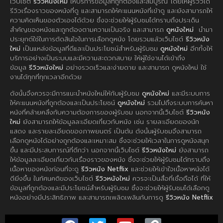
เว็บไซต์
รีวิวหนังใหม่
ให้บริการข้อมูลที่ถูกต้องและสมบูรณ์ โดยให้ผู้รีวิวได้
รีวิวเรื่องราวของหนังที่ดู และสามารถให้คะแนนหนังที่เข้าดู และยังสามารถให้
ความคิดเห็นของตัวเองได้ด้วย ซึ่งจะช่วยให้ผู้รับชมได้ทราบถึงประเด็น
สำคัญของหนังและถูกต้องตามความเป็นจริง และสามารถ
ดูหนังใหม่
นำมา
ประยุกต์ใช้ในการตัดสินใจในการเลือกดูหนัง โดยรวมแล้วเว็บไซต์
รีวิวหนัง
ใหม่
เป็นแหล่งข้อมูลที่ดีและเป็นประโยชน์สำหรับผู้รับชม
ดูหนังใหม่
อีกทั้งให้
บริการอย่างเป็นระบบและมีความสะดวกสบาย ให้ผู้ใช้งานได้เข้าถึง
ข้อมูล
รีวิวหนังใหม่
อย่างรวดเร็วและง่ายดาย และสามารถ ดูหนังใหม่ ใช้
งานได้ทุกที่ทุกเวลาอีกด้วย
ดังนั้นจึงควรจะมีการแนะนำหนังใหม่ให้กับผู้รับชม
ดูหนังใหม่
และมีระบบการ
ให้คะแนนหนังที่ถูกต้องและเป็นประโยชน์
ดูหนังใหม่
รวมไปถึงระบบการค้นหา
หนังที่คล้ายคลึงกับความต้องการของผู้รับชม นอกจากนี้เว็บไซต์
รีวิวหนัง
ใหม่
ยังสามารถให้ข้อมูลละเอียดเกี่ยวกับหนัง เช่น รายละเอียดของนัก
แสดง และรายละเอียดของภาพยนตร์ เป็นต้น ดังนั้นผู้รับชมจึงสามารถ
เลือกดูหนังได้อย่างถูกต้องและเหมาะสม ซึ่งจะช่วยให้เวลาในการดูหนังสนุก
ขึ้น และมีประสบการณ์ที่ดีกว่า นอกจากนี้เว็บไซต์
รีวิวหนังใหม่
ยังสามารถ
ให้ข้อมูลละเอียดเกี่ยวกับเรื่องราวของหนัง ซึ่งจะช่วยให้ผู้รับชมได้ทราบถึง
เนื้อหาของหนังก่อนที่จะดู
รีวิวหนัง Netflix
และช่วยให้เข้าใจเนื้อหาหนังได้
ดียิ่งขึ้น ในทัศนคติของเว็บไซต์
รีวิวหนังใหม่
ควรจะเป็นสื่อที่เชื่อถือได้ ที่ให้
ข้อมูลที่ถูกต้องและมีประโยชน์สำหรับผู้รับชม ซึ่งจะช่วยให้ผู้รับชมได้เลือกดู
หนังอย่างมีประสิทธิภาพ และสามารถเพลิดเพลินกับการดู
รีวิวหนัง Netflix