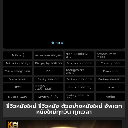
รับชม »
alien (มนุษย์ต่าง
Amazon Prime
Action บู๊
Adventure ผจญภัย
ดาว)
Video
Animation การ์ตูน
Biography ชีวประวัติ
Biography ชีวิตจริง
Comedy ตลก
Documentary
Crime อาชญากรรม
DC
Drama ชีวิต
สารคดี
Drama ดราม่า
Family ครอบครัว
Fantasy จินตนาการ
Fantasy เทพนิยาย
History
HDTV
Horror สยองขวัญ
marvel
ประวัติศาสตร์
Mystery ลึกลับซ่อน
Musical เพลง
Mystery ลึกลับ
netflix
เงื่อน
รีวิวหนังใหม่ รีวิวหนัง ตัวอย่างหนังใหม่ อัพเดท
หนังใหม่ทุกวัน ทุกเวลา