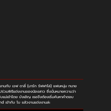
่งงานกับ เจฟ ดาลี่ (มาร์ก รัฟฟาโล่) แฟนหนุ่ม ทนาย
านไปร่วมพิธีแต่งงานของน้องสาว ซึ่งนั่นหมายความว่า
บแม่เข้าโดย บังเอิญ เธอจึงต้องเริ่มค้นหาคำตอบ
and เข้ากับ โบ แล้วงานแต่งงานล่ะ