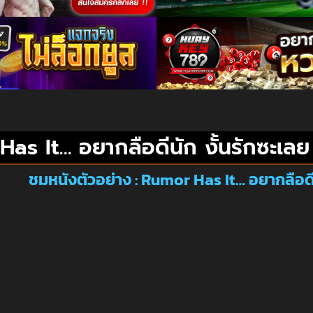
as It… อยากลือดีนัก งั้นรักซะเล
ชมหนังตัวอย่าง : Rumor Has It… อยากลือดี