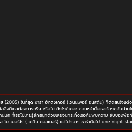
ย (2005) ในที่สุด ซาร่า ฮัทติงเกอร์ (เจนนิเฟอร์ อนิสตัน) ก็ตัดสินใจแต
คือสิ่งที่เธอต้องการจริง หรือไม่ ยังไงก็เถอะ ก่อนหน้านั้นเธอต้องกลับบ้
ทนนิส ที่เธอไม่เคยรู้สึกสนุกด้วยเลยจนกระทั่งเธอค้นพบความ ลับของพ่อกั
าคือ โบ เบอร์โร่ ( เควิน คอสเนอร์) แต่ไปๆมาๆ ซาร่าดันไป one night st