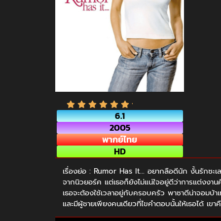
6.1
2005
พากย์ไทย
HD
เรื่องย่อ : Rumor Has It… อยากลือดีนัก งั้นรักซะเล
จากนิวยอร์ค แต่เธอก็ยังไม่แน่ใจอยู่ดีว่าการแต่งงาน
เธอจะต้องใช้เวลาอยู่กับครอบครัว พาซาดีน่าจอมบ้าเ
และมีผู้ชายเพียงคนเดียวที่ไขคำตอบนั้นให้เธอได้ เข