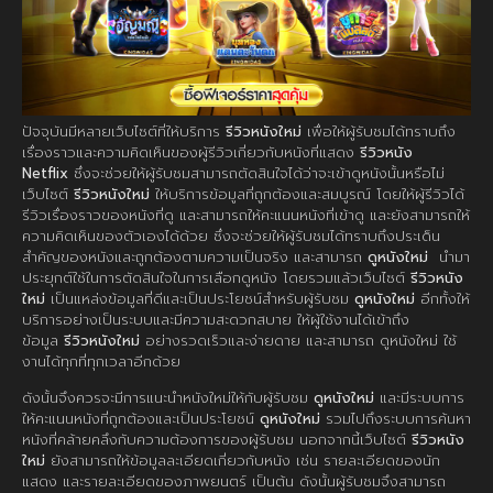
ปัจจุบันมีหลายเว็บไซต์ที่ให้บริการ
รีวิวหนังใหม่
เพื่อให้ผู้รับชมได้ทราบถึง
เรื่องราวและความคิดเห็นของผู้รีวิวเกี่ยวกับหนังที่แสดง
รีวิวหนัง
Netflix
ซึ่งจะช่วยให้ผู้รับชมสามารถตัดสินใจได้ว่าจะเข้าดูหนังนั้นหรือไม่
เว็บไซต์
รีวิวหนังใหม่
ให้บริการข้อมูลที่ถูกต้องและสมบูรณ์ โดยให้ผู้รีวิวได้
รีวิวเรื่องราวของหนังที่ดู และสามารถให้คะแนนหนังที่เข้าดู และยังสามารถให้
ความคิดเห็นของตัวเองได้ด้วย ซึ่งจะช่วยให้ผู้รับชมได้ทราบถึงประเด็น
สำคัญของหนังและถูกต้องตามความเป็นจริง และสามารถ
ดูหนังใหม่
นำมา
ประยุกต์ใช้ในการตัดสินใจในการเลือกดูหนัง โดยรวมแล้วเว็บไซต์
รีวิวหนัง
ใหม่
เป็นแหล่งข้อมูลที่ดีและเป็นประโยชน์สำหรับผู้รับชม
ดูหนังใหม่
อีกทั้งให้
บริการอย่างเป็นระบบและมีความสะดวกสบาย ให้ผู้ใช้งานได้เข้าถึง
ข้อมูล
รีวิวหนังใหม่
อย่างรวดเร็วและง่ายดาย และสามารถ ดูหนังใหม่ ใช้
งานได้ทุกที่ทุกเวลาอีกด้วย
ดังนั้นจึงควรจะมีการแนะนำหนังใหม่ให้กับผู้รับชม
ดูหนังใหม่
และมีระบบการ
ให้คะแนนหนังที่ถูกต้องและเป็นประโยชน์
ดูหนังใหม่
รวมไปถึงระบบการค้นหา
หนังที่คล้ายคลึงกับความต้องการของผู้รับชม นอกจากนี้เว็บไซต์
รีวิวหนัง
ใหม่
ยังสามารถให้ข้อมูลละเอียดเกี่ยวกับหนัง เช่น รายละเอียดของนัก
แสดง และรายละเอียดของภาพยนตร์ เป็นต้น ดังนั้นผู้รับชมจึงสามารถ