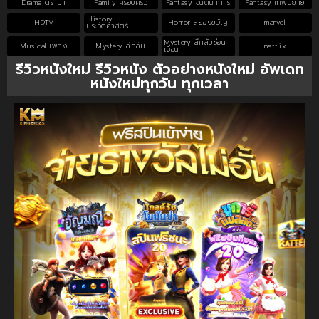
Drama ดราม่า
Family ครอบครัว
Fantasy จินตนาการ
Fantasy เทพนิยาย
History
HDTV
Horror สยองขวัญ
marvel
ประวัติศาสตร์
Mystery ลึกลับซ่อน
Musical เพลง
Mystery ลึกลับ
netflix
เงื่อน
รีวิวหนังใหม่ รีวิวหนัง ตัวอย่างหนังใหม่ อัพเดท
หนังใหม่ทุกวัน ทุกเวลา