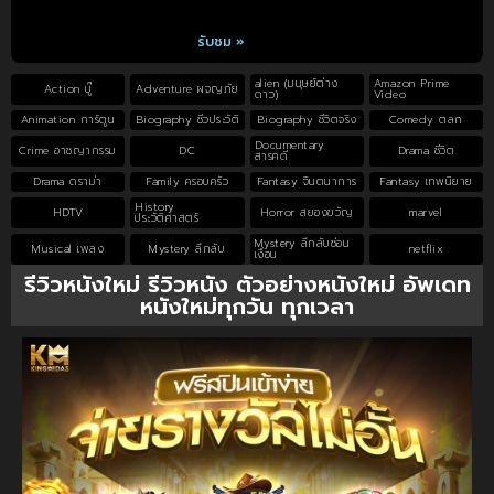
รับชม »
alien (มนุษย์ต่าง
Amazon Prime
Action บู๊
Adventure ผจญภัย
ดาว)
Video
Animation การ์ตูน
Biography ชีวประวัติ
Biography ชีวิตจริง
Comedy ตลก
Documentary
Crime อาชญากรรม
DC
Drama ชีวิต
สารคดี
Drama ดราม่า
Family ครอบครัว
Fantasy จินตนาการ
Fantasy เทพนิยาย
History
HDTV
Horror สยองขวัญ
marvel
ประวัติศาสตร์
Mystery ลึกลับซ่อน
Musical เพลง
Mystery ลึกลับ
netflix
เงื่อน
รีวิวหนังใหม่ รีวิวหนัง ตัวอย่างหนังใหม่ อัพเดท
หนังใหม่ทุกวัน ทุกเวลา