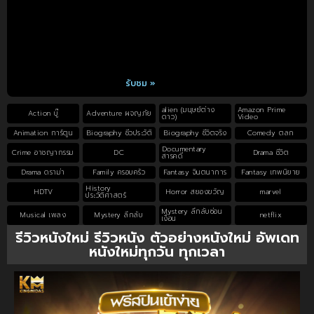
รับชม »
alien (มนุษย์ต่าง
Amazon Prime
Action บู๊
Adventure ผจญภัย
ดาว)
Video
Animation การ์ตูน
Biography ชีวประวัติ
Biography ชีวิตจริง
Comedy ตลก
Documentary
Crime อาชญากรรม
DC
Drama ชีวิต
สารคดี
Drama ดราม่า
Family ครอบครัว
Fantasy จินตนาการ
Fantasy เทพนิยาย
History
HDTV
Horror สยองขวัญ
marvel
ประวัติศาสตร์
Mystery ลึกลับซ่อน
Musical เพลง
Mystery ลึกลับ
netflix
เงื่อน
รีวิวหนังใหม่ รีวิวหนัง ตัวอย่างหนังใหม่ อัพเดท
หนังใหม่ทุกวัน ทุกเวลา