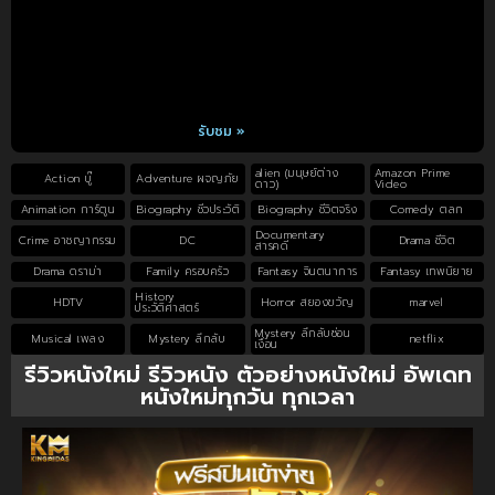
รับชม »
alien (มนุษย์ต่าง
Amazon Prime
Action บู๊
Adventure ผจญภัย
ดาว)
Video
Animation การ์ตูน
Biography ชีวประวัติ
Biography ชีวิตจริง
Comedy ตลก
Documentary
Crime อาชญากรรม
DC
Drama ชีวิต
สารคดี
Drama ดราม่า
Family ครอบครัว
Fantasy จินตนาการ
Fantasy เทพนิยาย
History
HDTV
Horror สยองขวัญ
marvel
ประวัติศาสตร์
Mystery ลึกลับซ่อน
Musical เพลง
Mystery ลึกลับ
netflix
เงื่อน
รีวิวหนังใหม่ รีวิวหนัง ตัวอย่างหนังใหม่ อัพเดท
หนังใหม่ทุกวัน ทุกเวลา