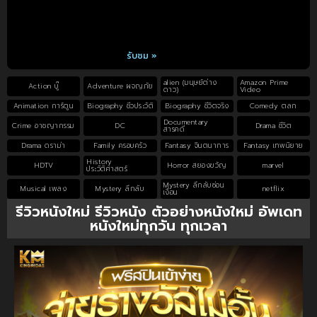
รับชม »
alien (มนุษย์ต่าง
Amazon Prime
Action บู๊
Adventure ผจญภัย
ดาว)
Video
Animation การ์ตูน
Biography ชีวประวัติ
Biography ชีวิตจริง
Comedy ตลก
Documentary
Crime อาชญากรรม
DC
Drama ชีวิต
สารคดี
Drama ดราม่า
Family ครอบครัว
Fantasy จินตนาการ
Fantasy เทพนิยาย
History
HDTV
Horror สยองขวัญ
marvel
ประวัติศาสตร์
Mystery ลึกลับซ่อน
Musical เพลง
Mystery ลึกลับ
netflix
เงื่อน
รีวิวหนังใหม่ รีวิวหนัง ตัวอย่างหนังใหม่ อัพเดท
หนังใหม่ทุกวัน ทุกเวลา