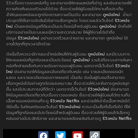
รีวิวเรื่องราวของหนังที่ดู และสามารถให้คะแนนหนังที่เข้าดู และยังสามารถให้
ความคิดเห็นของตัวเองได้ด้วย ซึ่งจะช่วยให้ผู้รับชมได้ทราบถึงประเด็น
สำคัญของหนังและถูกต้องตามความเป็นจริง และสามารถ
ดูหนังใหม่
นำมา
ประยุกต์ใช้ในการตัดสินใจในการเลือกดูหนัง โดยรวมแล้วเว็บไซต์
รีวิวหนัง
ใหม่
เป็นแหล่งข้อมูลที่ดีและเป็นประโยชน์สำหรับผู้รับชม
ดูหนังใหม่
อีกทั้งให้
บริการอย่างเป็นระบบและมีความสะดวกสบาย ให้ผู้ใช้งานได้เข้าถึง
ข้อมูล
รีวิวหนังใหม่
อย่างรวดเร็วและง่ายดาย และสามารถ ดูหนังใหม่ ใช้
งานได้ทุกที่ทุกเวลาอีกด้วย
ดังนั้นจึงควรจะมีการแนะนำหนังใหม่ให้กับผู้รับชม
ดูหนังใหม่
และมีระบบการ
ให้คะแนนหนังที่ถูกต้องและเป็นประโยชน์
ดูหนังใหม่
รวมไปถึงระบบการค้นหา
หนังที่คล้ายคลึงกับความต้องการของผู้รับชม นอกจากนี้เว็บไซต์
รีวิวหนัง
ใหม่
ยังสามารถให้ข้อมูลละเอียดเกี่ยวกับหนัง เช่น รายละเอียดของนัก
แสดง และรายละเอียดของภาพยนตร์ เป็นต้น ดังนั้นผู้รับชมจึงสามารถ
เลือกดูหนังได้อย่างถูกต้องและเหมาะสม ซึ่งจะช่วยให้เวลาในการดูหนังสนุก
ขึ้น และมีประสบการณ์ที่ดีกว่า นอกจากนี้เว็บไซต์
รีวิวหนังใหม่
ยังสามารถ
ให้ข้อมูลละเอียดเกี่ยวกับเรื่องราวของหนัง ซึ่งจะช่วยให้ผู้รับชมได้ทราบถึง
เนื้อหาของหนังก่อนที่จะดู
รีวิวหนัง Netflix
และช่วยให้เข้าใจเนื้อหาหนังได้
ดียิ่งขึ้น ในทัศนคติของเว็บไซต์
รีวิวหนังใหม่
ควรจะเป็นสื่อที่เชื่อถือได้ ที่ให้
ข้อมูลที่ถูกต้องและมีประโยชน์สำหรับผู้รับชม ซึ่งจะช่วยให้ผู้รับชมได้เลือกดู
หนังอย่างมีประสิทธิภาพ และสามารถเพลิดเพลินกับการดู
รีวิวหนัง Netflix