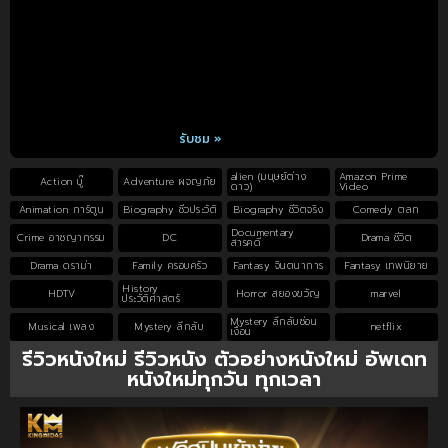
รับชม »
alien (มนุษย์ต่าง
Amazon Prime
Action บู๊
Adventure ผจญภัย
ดาว)
Video
Animation การ์ตูน
Biography ชีวประวัติ
Biography ชีวิตจริง
Comedy ตลก
Documentary
Crime อาชญากรรม
DC
Drama ชีวิต
สารคดี
Drama ดราม่า
Family ครอบครัว
Fantasy จินตนาการ
Fantasy เทพนิยาย
History
HDTV
Horror สยองขวัญ
marvel
ประวัติศาสตร์
Mystery ลึกลับซ่อน
Musical เพลง
Mystery ลึกลับ
netflix
เงื่อน
รีวิวหนังใหม่ รีวิวหนัง ตัวอย่างหนังใหม่ อัพเดท
หนังใหม่ทุกวัน ทุกเวลา