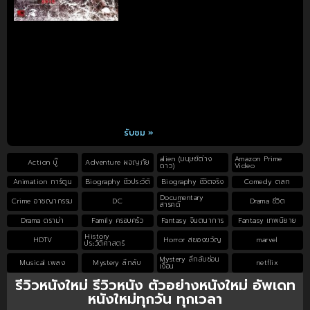
รับชม »
alien (มนุษย์ต่าง
Amazon Prime
Action บู๊
Adventure ผจญภัย
ดาว)
Video
Animation การ์ตูน
Biography ชีวประวัติ
Biography ชีวิตจริง
Comedy ตลก
Documentary
Crime อาชญากรรม
DC
Drama ชีวิต
สารคดี
Drama ดราม่า
Family ครอบครัว
Fantasy จินตนาการ
Fantasy เทพนิยาย
History
HDTV
Horror สยองขวัญ
marvel
ประวัติศาสตร์
Mystery ลึกลับซ่อน
Musical เพลง
Mystery ลึกลับ
netflix
เงื่อน
รีวิวหนังใหม่ รีวิวหนัง ตัวอย่างหนังใหม่ อัพเดท
หนังใหม่ทุกวัน ทุกเวลา