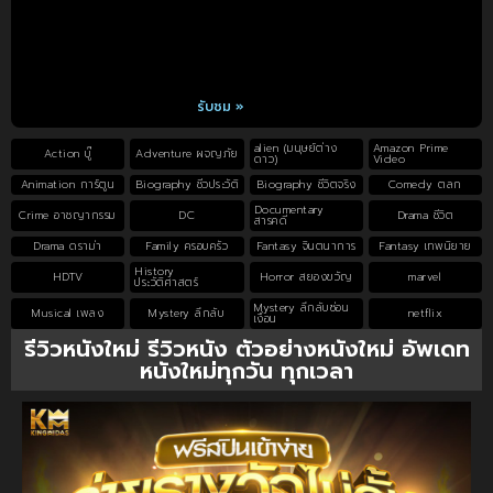
รับชม »
alien (มนุษย์ต่าง
Amazon Prime
Action บู๊
Adventure ผจญภัย
ดาว)
Video
Animation การ์ตูน
Biography ชีวประวัติ
Biography ชีวิตจริง
Comedy ตลก
Documentary
Crime อาชญากรรม
DC
Drama ชีวิต
สารคดี
Drama ดราม่า
Family ครอบครัว
Fantasy จินตนาการ
Fantasy เทพนิยาย
History
HDTV
Horror สยองขวัญ
marvel
ประวัติศาสตร์
Mystery ลึกลับซ่อน
Musical เพลง
Mystery ลึกลับ
netflix
เงื่อน
รีวิวหนังใหม่ รีวิวหนัง ตัวอย่างหนังใหม่ อัพเดท
หนังใหม่ทุกวัน ทุกเวลา