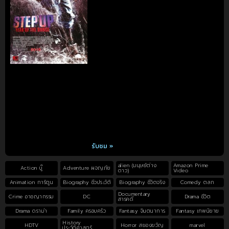
รับชม »
alien (มนุษย์ต่าง
Amazon Prime
Action บู๊
Adventure ผจญภัย
ดาว)
Video
Animation การ์ตูน
Biography ชีวประวัติ
Biography ชีวิตจริง
Comedy ตลก
Documentary
Crime อาชญากรรม
DC
Drama ชีวิต
สารคดี
Drama ดราม่า
Family ครอบครัว
Fantasy จินตนาการ
Fantasy เทพนิยาย
History
HDTV
Horror สยองขวัญ
marvel
ประวัติศาสตร์