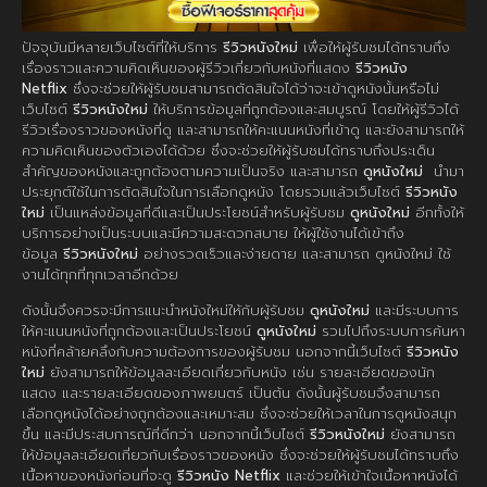
ปัจจุบันมีหลายเว็บไซต์ที่ให้บริการ
รีวิวหนังใหม่
เพื่อให้ผู้รับชมได้ทราบถึง
เรื่องราวและความคิดเห็นของผู้รีวิวเกี่ยวกับหนังที่แสดง
รีวิวหนัง
Netflix
ซึ่งจะช่วยให้ผู้รับชมสามารถตัดสินใจได้ว่าจะเข้าดูหนังนั้นหรือไม่
เว็บไซต์
รีวิวหนังใหม่
ให้บริการข้อมูลที่ถูกต้องและสมบูรณ์ โดยให้ผู้รีวิวได้
รีวิวเรื่องราวของหนังที่ดู และสามารถให้คะแนนหนังที่เข้าดู และยังสามารถให้
ความคิดเห็นของตัวเองได้ด้วย ซึ่งจะช่วยให้ผู้รับชมได้ทราบถึงประเด็น
สำคัญของหนังและถูกต้องตามความเป็นจริง และสามารถ
ดูหนังใหม่
นำมา
ประยุกต์ใช้ในการตัดสินใจในการเลือกดูหนัง โดยรวมแล้วเว็บไซต์
รีวิวหนัง
ใหม่
เป็นแหล่งข้อมูลที่ดีและเป็นประโยชน์สำหรับผู้รับชม
ดูหนังใหม่
อีกทั้งให้
บริการอย่างเป็นระบบและมีความสะดวกสบาย ให้ผู้ใช้งานได้เข้าถึง
ข้อมูล
รีวิวหนังใหม่
อย่างรวดเร็วและง่ายดาย และสามารถ ดูหนังใหม่ ใช้
งานได้ทุกที่ทุกเวลาอีกด้วย
ดังนั้นจึงควรจะมีการแนะนำหนังใหม่ให้กับผู้รับชม
ดูหนังใหม่
และมีระบบการ
ให้คะแนนหนังที่ถูกต้องและเป็นประโยชน์
ดูหนังใหม่
รวมไปถึงระบบการค้นหา
หนังที่คล้ายคลึงกับความต้องการของผู้รับชม นอกจากนี้เว็บไซต์
รีวิวหนัง
ใหม่
ยังสามารถให้ข้อมูลละเอียดเกี่ยวกับหนัง เช่น รายละเอียดของนัก
แสดง และรายละเอียดของภาพยนตร์ เป็นต้น ดังนั้นผู้รับชมจึงสามารถ
เลือกดูหนังได้อย่างถูกต้องและเหมาะสม ซึ่งจะช่วยให้เวลาในการดูหนังสนุก
ขึ้น และมีประสบการณ์ที่ดีกว่า นอกจากนี้เว็บไซต์
รีวิวหนังใหม่
ยังสามารถ
ให้ข้อมูลละเอียดเกี่ยวกับเรื่องราวของหนัง ซึ่งจะช่วยให้ผู้รับชมได้ทราบถึง
เนื้อหาของหนังก่อนที่จะดู
รีวิวหนัง Netflix
และช่วยให้เข้าใจเนื้อหาหนังได้