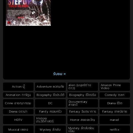
รับชม »
alien (มนุษย์ต่าง
Amazon Prime
Action บู๊
Adventure ผจญภัย
ดาว)
Video
Animation การ์ตูน
Biography ชีวประวัติ
Biography ชีวิตจริง
Comedy ตลก
Documentary
Crime อาชญากรรม
DC
Drama ชีวิต
สารคดี
Drama ดราม่า
Family ครอบครัว
Fantasy จินตนาการ
Fantasy เทพนิยาย
History
HDTV
Horror สยองขวัญ
marvel
ประวัติศาสตร์
Mystery ลึกลับซ่อน
Musical เพลง
Mystery ลึกลับ
netflix
เงื่อน