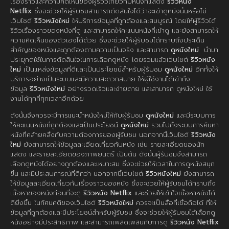
เรื่องราวและความคิดเห็นของผู้รีวิวเกี่ยวกับหนังที่แสดง
รีวิวหนัง
Netflix
ซึ่งจะช่วยให้ผู้รับชมสามารถตัดสินใจได้ว่าจะเข้าดูหนังนั้นหรือไม่
เว็บไซต์
รีวิวหนังใหม่
ให้บริการข้อมูลที่ถูกต้องและสมบูรณ์ โดยให้ผู้รีวิวได้
รีวิวเรื่องราวของหนังที่ดู และสามารถให้คะแนนหนังที่เข้าดู และยังสามารถให้
ความคิดเห็นของตัวเองได้ด้วย ซึ่งจะช่วยให้ผู้รับชมได้ทราบถึงประเด็น
สำคัญของหนังและถูกต้องตามความเป็นจริง และสามารถ
ดูหนังใหม่
นำมา
ประยุกต์ใช้ในการตัดสินใจในการเลือกดูหนัง โดยรวมแล้วเว็บไซต์
รีวิวหนัง
ใหม่
เป็นแหล่งข้อมูลที่ดีและเป็นประโยชน์สำหรับผู้รับชม
ดูหนังใหม่
อีกทั้งให้
บริการอย่างเป็นระบบและมีความสะดวกสบาย ให้ผู้ใช้งานได้เข้าถึง
ข้อมูล
รีวิวหนังใหม่
อย่างรวดเร็วและง่ายดาย และสามารถ ดูหนังใหม่ ใช้
งานได้ทุกที่ทุกเวลาอีกด้วย
ดังนั้นจึงควรจะมีการแนะนำหนังใหม่ให้กับผู้รับชม
ดูหนังใหม่
และมีระบบการ
ให้คะแนนหนังที่ถูกต้องและเป็นประโยชน์
ดูหนังใหม่
รวมไปถึงระบบการค้นหา
หนังที่คล้ายคลึงกับความต้องการของผู้รับชม นอกจากนี้เว็บไซต์
รีวิวหนัง
ใหม่
ยังสามารถให้ข้อมูลละเอียดเกี่ยวกับหนัง เช่น รายละเอียดของนัก
แสดง และรายละเอียดของภาพยนตร์ เป็นต้น ดังนั้นผู้รับชมจึงสามารถ
เลือกดูหนังได้อย่างถูกต้องและเหมาะสม ซึ่งจะช่วยให้เวลาในการดูหนังสนุก
ขึ้น และมีประสบการณ์ที่ดีกว่า นอกจากนี้เว็บไซต์
รีวิวหนังใหม่
ยังสามารถ
ให้ข้อมูลละเอียดเกี่ยวกับเรื่องราวของหนัง ซึ่งจะช่วยให้ผู้รับชมได้ทราบถึง
เนื้อหาของหนังก่อนที่จะดู
รีวิวหนัง Netflix
และช่วยให้เข้าใจเนื้อหาหนังได้
ดียิ่งขึ้น ในทัศนคติของเว็บไซต์
รีวิวหนังใหม่
ควรจะเป็นสื่อที่เชื่อถือได้ ที่ให้
ข้อมูลที่ถูกต้องและมีประโยชน์สำหรับผู้รับชม ซึ่งจะช่วยให้ผู้รับชมได้เลือกดู
หนังอย่างมีประสิทธิภาพ และสามารถเพลิดเพลินกับการดู
รีวิวหนัง Netflix