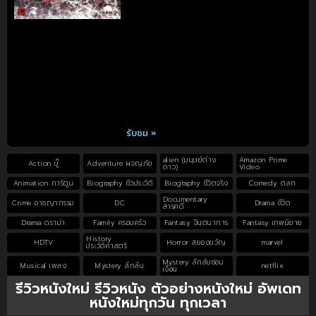
รับชม »
alien (มนุษย์ต่าง
Amazon Prime
Action บู๊
Adventure ผจญภัย
ดาว)
Video
Animation การ์ตูน
Biography ชีวประวัติ
Biography ชีวิตจริง
Comedy ตลก
Documentary
Crime อาชญากรรม
DC
Drama ชีวิต
สารคดี
Drama ดราม่า
Family ครอบครัว
Fantasy จินตนาการ
Fantasy เทพนิยาย
History
HDTV
Horror สยองขวัญ
marvel
ประวัติศาสตร์
Mystery ลึกลับซ่อน
Musical เพลง
Mystery ลึกลับ
netflix
เงื่อน
รีวิวหนังใหม่ รีวิวหนัง ตัวอย่างหนังใหม่ อัพเดท
หนังใหม่ทุกวัน ทุกเวลา