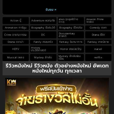
รับชม »
alien (มนุษย์ต่าง
Amazon Prime
Action บู๊
Adventure ผจญภัย
ดาว)
Video
Animation การ์ตูน
Biography ชีวประวัติ
Biography ชีวิตจริง
Comedy ตลก
Documentary
Crime อาชญากรรม
DC
Drama ชีวิต
สารคดี
Drama ดราม่า
Family ครอบครัว
Fantasy จินตนาการ
Fantasy เทพนิยาย
History
HDTV
Horror สยองขวัญ
marvel
ประวัติศาสตร์
Mystery ลึกลับซ่อน
Musical เพลง
Mystery ลึกลับ
netflix
เงื่อน
รีวิวหนังใหม่ รีวิวหนัง ตัวอย่างหนังใหม่ อัพเดท
หนังใหม่ทุกวัน ทุกเวลา