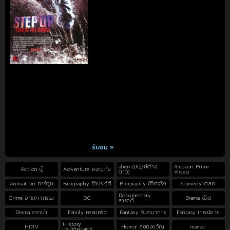
รับชม »
alien (มนุษย์ต่าง
Amazon Prime
Action บู๊
Adventure ผจญภัย
ดาว)
Video
Animation การ์ตูน
Biography ชีวประวัติ
Biography ชีวิตจริง
Comedy ตลก
Documentary
Crime อาชญากรรม
DC
Drama ชีวิต
สารคดี
Drama ดราม่า
Family ครอบครัว
Fantasy จินตนาการ
Fantasy เทพนิยาย
History
HDTV
Horror สยองขวัญ
marvel
ประวัติศาสตร์