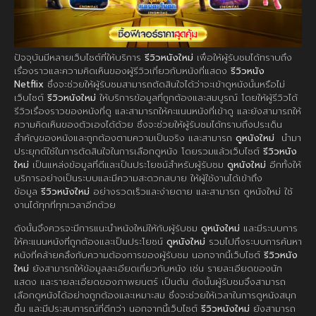
ปัจจุบันมีหลายเว็บไซต์ที่ให้บริการ
รีวิวหนังใหม่
เพื่อให้ผู้รับชมได้ทราบถึง
เรื่องราวและความคิดเห็นของผู้รีวิวเกี่ยวกับหนังที่แสดง
รีวิวหนัง
Netflix
ซึ่งจะช่วยให้ผู้รับชมสามารถตัดสินใจได้ว่าจะเข้าดูหนังนั้นหรือไม่
เว็บไซต์
รีวิวหนังใหม่
ให้บริการข้อมูลที่ถูกต้องและสมบูรณ์ โดยให้ผู้รีวิวได้
รีวิวเรื่องราวของหนังที่ดู และสามารถให้คะแนนหนังที่เข้าดู และยังสามารถให้
ความคิดเห็นของตัวเองได้ด้วย ซึ่งจะช่วยให้ผู้รับชมได้ทราบถึงประเด็น
สำคัญของหนังและถูกต้องตามความเป็นจริง และสามารถ
ดูหนังใหม่
นำมา
ประยุกต์ใช้ในการตัดสินใจในการเลือกดูหนัง โดยรวมแล้วเว็บไซต์
รีวิวหนัง
ใหม่
เป็นแหล่งข้อมูลที่ดีและเป็นประโยชน์สำหรับผู้รับชม
ดูหนังใหม่
อีกทั้งให้
บริการอย่างเป็นระบบและมีความสะดวกสบาย ให้ผู้ใช้งานได้เข้าถึง
ข้อมูล
รีวิวหนังใหม่
อย่างรวดเร็วและง่ายดาย และสามารถ ดูหนังใหม่ ใช้
งานได้ทุกที่ทุกเวลาอีกด้วย
ดังนั้นจึงควรจะมีการแนะนำหนังใหม่ให้กับผู้รับชม
ดูหนังใหม่
และมีระบบการ
ให้คะแนนหนังที่ถูกต้องและเป็นประโยชน์
ดูหนังใหม่
รวมไปถึงระบบการค้นหา
หนังที่คล้ายคลึงกับความต้องการของผู้รับชม นอกจากนี้เว็บไซต์
รีวิวหนัง
ใหม่
ยังสามารถให้ข้อมูลละเอียดเกี่ยวกับหนัง เช่น รายละเอียดของนัก
แสดง และรายละเอียดของภาพยนตร์ เป็นต้น ดังนั้นผู้รับชมจึงสามารถ
เลือกดูหนังได้อย่างถูกต้องและเหมาะสม ซึ่งจะช่วยให้เวลาในการดูหนังสนุก
ขึ้น และมีประสบการณ์ที่ดีกว่า นอกจากนี้เว็บไซต์
รีวิวหนังใหม่
ยังสามารถ