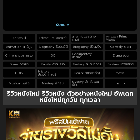
รับชม »
alien (มนุษย์ต่าง
Amazon Prime
Action บู๊
Adventure ผจญภัย
ดาว)
Video
Animation การ์ตูน
Biography ชีวประวัติ
Biography ชีวิตจริง
Comedy ตลก
Documentary
Crime อาชญากรรม
DC
Drama ชีวิต
สารคดี
Drama ดราม่า
Family ครอบครัว
Fantasy จินตนาการ
Fantasy เทพนิยาย
History
HDTV
Horror สยองขวัญ
marvel
ประวัติศาสตร์
Mystery ลึกลับซ่อน
Musical เพลง
Mystery ลึกลับ
netflix
เงื่อน
รีวิวหนังใหม่ รีวิวหนัง ตัวอย่างหนังใหม่ อัพเดท
หนังใหม่ทุกวัน ทุกเวลา