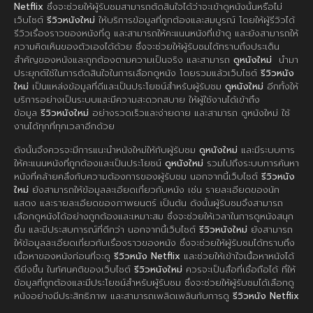
Netflix
ซึ่งจะช่วยให้ผู้รับชมสามารถตัดสินใจได้ว่าจะเข้าดูหนังนั้นหรือไม่
เว็บไซต์
รีวิวหนังใหม่
ให้บริการข้อมูลที่ถูกต้องและสมบูรณ์ โดยให้ผู้รีวิวได้
รีวิวเรื่องราวของหนังที่ดู และสามารถให้คะแนนหนังที่เข้าดู และยังสามารถให้
ความคิดเห็นของตัวเองได้ด้วย ซึ่งจะช่วยให้ผู้รับชมได้ทราบถึงประเด็น
สำคัญของหนังและถูกต้องตามความเป็นจริง และสามารถ
ดูหนังใหม่
นำมา
ประยุกต์ใช้ในการตัดสินใจในการเลือกดูหนัง โดยรวมแล้วเว็บไซต์
รีวิวหนัง
ใหม่
เป็นแหล่งข้อมูลที่ดีและเป็นประโยชน์สำหรับผู้รับชม
ดูหนังใหม่
อีกทั้งให้
บริการอย่างเป็นระบบและมีความสะดวกสบาย ให้ผู้ใช้งานได้เข้าถึง
ข้อมูล
รีวิวหนังใหม่
อย่างรวดเร็วและง่ายดาย และสามารถ ดูหนังใหม่ ใช้
งานได้ทุกที่ทุกเวลาอีกด้วย
ดังนั้นจึงควรจะมีการแนะนำหนังใหม่ให้กับผู้รับชม
ดูหนังใหม่
และมีระบบการ
ให้คะแนนหนังที่ถูกต้องและเป็นประโยชน์
ดูหนังใหม่
รวมไปถึงระบบการค้นหา
หนังที่คล้ายคลึงกับความต้องการของผู้รับชม นอกจากนี้เว็บไซต์
รีวิวหนัง
ใหม่
ยังสามารถให้ข้อมูลละเอียดเกี่ยวกับหนัง เช่น รายละเอียดของนัก
แสดง และรายละเอียดของภาพยนตร์ เป็นต้น ดังนั้นผู้รับชมจึงสามารถ
เลือกดูหนังได้อย่างถูกต้องและเหมาะสม ซึ่งจะช่วยให้เวลาในการดูหนังสนุก
ขึ้น และมีประสบการณ์ที่ดีกว่า นอกจากนี้เว็บไซต์
รีวิวหนังใหม่
ยังสามารถ
ให้ข้อมูลละเอียดเกี่ยวกับเรื่องราวของหนัง ซึ่งจะช่วยให้ผู้รับชมได้ทราบถึง
เนื้อหาของหนังก่อนที่จะดู
รีวิวหนัง Netflix
และช่วยให้เข้าใจเนื้อหาหนังได้
ดียิ่งขึ้น ในทัศนคติของเว็บไซต์
รีวิวหนังใหม่
ควรจะเป็นสื่อที่เชื่อถือได้ ที่ให้
ข้อมูลที่ถูกต้องและมีประโยชน์สำหรับผู้รับชม ซึ่งจะช่วยให้ผู้รับชมได้เลือกดู
หนังอย่างมีประสิทธิภาพ และสามารถเพลิดเพลินกับการดู
รีวิวหนัง Netflix