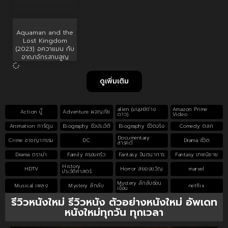
Aquaman and the
Lost Kingdom
(2023) อควาแมน กับ
อาณาจักรสาบสูญ
ดูเพิ่มเติม
alien (มนุษย์ต่าง
Amazon Prime
Action บู๊
Adventure ผจญภัย
ดาว)
Video
Animation การ์ตูน
Biography ชีวประวัติ
Biography ชีวิตจริง
Comedy ตลก
Documentary
Crime อาชญากรรม
DC
Drama ชีวิต
สารคดี
Drama ดราม่า
Family ครอบครัว
Fantasy จินตนาการ
Fantasy เทพนิยาย
History
HDTV
Horror สยองขวัญ
marvel
ประวัติศาสตร์
Mystery ลึกลับซ่อน
Musical เพลง
Mystery ลึกลับ
netflix
เงื่อน
รีวิวหนังใหม่ รีวิวหนัง ตัวอย่างหนังใหม่ อัพเดท
หนังใหม่ทุกวัน ทุกเวลา